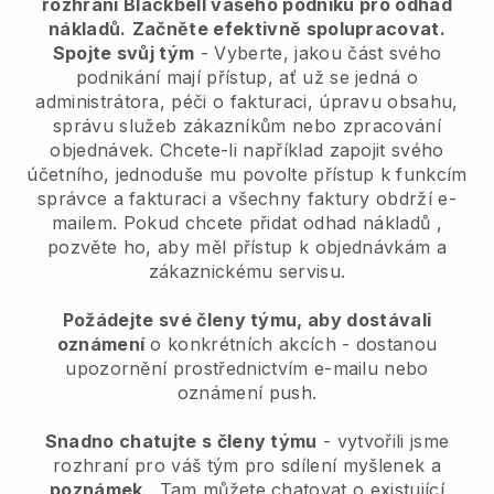
rozhraní Blackbell vašeho podniku pro odhad
nákladů.
Začněte efektivně spolupracovat.
Spojte svůj tým
- Vyberte, jakou část svého
podnikání mají přístup, ať už se jedná o
administrátora, péči o fakturaci, úpravu obsahu,
správu služeb zákazníkům nebo zpracování
objednávek. Chcete-li například zapojit svého
účetního, jednoduše mu povolte přístup k funkcím
správce a fakturaci a všechny faktury obdrží e-
mailem.
Pokud chcete přidat odhad nákladů
,
pozvěte ho, aby měl přístup k objednávkám a
zákaznickému servisu.
Požádejte své členy týmu, aby dostávali
oznámení
o konkrétních akcích - dostanou
upozornění prostřednictvím e-mailu nebo
oznámení push.
Snadno chatujte s členy týmu
- vytvořili jsme
rozhraní pro váš tým pro sdílení myšlenek a
poznámek
. Tam můžete chatovat o existující