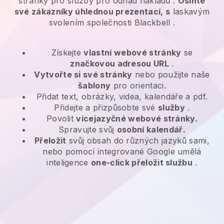
stránky pro
služby pro odhad nákladů
.
Oslňte
své zákazníky úhlednou prezentací, s
laskavým
svolením společnosti
Blackbell
.
Získejte
vlastní webové stránky
se
značkovou adresou URL
.
Vytvořte si své stránky
nebo použijte naše
šablony
pro orientaci.
Přidat text, obrázky, videa, kalendáře a pdf.
Přidejte a přizpůsobte své
služby
.
Povolit
vícejazyčné webové stránky.
Spravujte svůj
osobní kalendář.
Přeložit
svůj obsah do různých jazyků sami,
nebo pomocí integrované Google umělá
inteligence
one-click přeložit službu
.