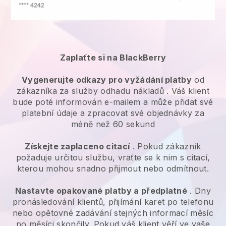
Zaplaťte si na BlackBerry
Vygenerujte odkazy pro vyžádání platby
od
zákazníka za
služby odhadu nákladů
. Váš klient
bude poté informován e-mailem a může přidat své
platební údaje a zpracovat své objednávky za
méně než 60 sekund
Získejte zaplaceno citací
. Pokud zákazník
požaduje určitou službu, vraťte se k nim s citací,
kterou mohou snadno přijmout nebo odmítnout.
Nastavte opakované platby a předplatné
. Dny
pronásledování klientů, přijímání karet po telefonu
nebo opětovné zadávání stejných informací měsíc
po měsíci skončily.
Pokud váš klient věří ve vaše