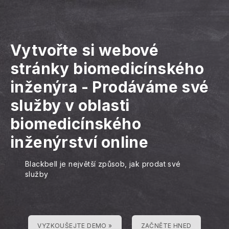
Vytvořte si webové
stránky biomedicínského
inženýra
-
Prodáváme své
služby v oblasti
biomedicínského
inženýrství online
Blackbell je největší způsob, jak prodat své
služby
VYZKOUŠEJTE DEMO »
ZAČNĚTE HNED