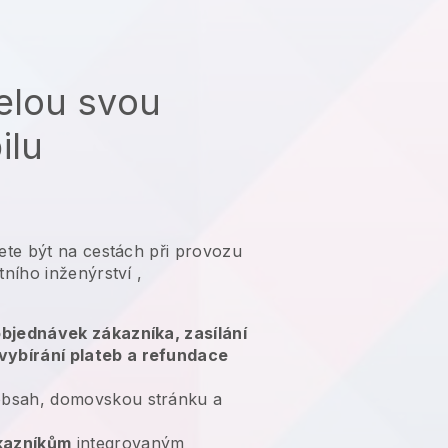
elou svou
ilu
te být na cestách při provozu
ního inženýrství
,
 objednávek zákazníka, zasílání
vybírání plateb a refundace
bsah, domovskou stránku a
kazníkům
integrovaným