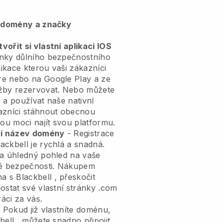
, domény a značky
ořit si vlastní aplikaci IOS
ánky důlního bezpečnostního
likace
kterou vaši zákazníci
re nebo na Google Play a ze
užby rezervovat. Nebo můžete
 a používat naše nativní
azníci stáhnout obecnou
u moci najít svou platformu.
tní název domény
- Registrace
lackbell
je rychlá a snadná.
 a úhledný pohled na vaše
é bezpečnosti.
Nákupem
na s
Blackbell
, přeskočit
ostat své vlastní stránky .com
ráci za vás.
 Pokud již vlastníte doménu,
bell
, můžete snadno připojit