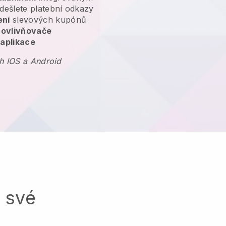
dešlete platební odkazy
ení
slevových kupónů
 ovlivňovače
 aplikace
h IOS a Android
a své