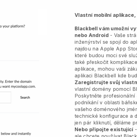
Vlastní mobilní aplikace
Blackbell vám umožní vytv
nebo Android
-
Vaše str
inženýrství se spojí do ap
najdou na Apple App Sto
které budou moci své sl
také přeskočit komplikace
aplikace, mohou vaši zák
aplikaci
Blackbell
kde budo
Zaregistrujte svůj vlas
vlastní domény pomocí
B
Poskytněte profesionální
podnikání v oblasti báňsk
vašeho doménového jmé
technické konfigurace a d
jen pár kliknutí, děláme p
Nebo připojte existující
-
ale chcete používat
Black