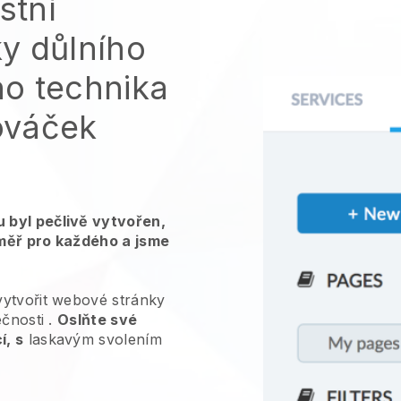
stní
y důlního
o technika
nováček
 byl pečlivě vytvořen,
měř pro každého a jsme
vytvořit webové stránky
ečnosti
.
Oslňte své
í, s
laskavým svolením