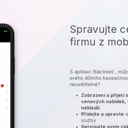
Spravujte c
firmu z mob
S aplikací
Blackbell
,
může
svého důlního bezpečnost
neuvěřitelné?
Zobrazení a přijetí
cenových nabídek, 
nákladů
Přidejte a upravte
o
služby
Servisujte svým zá