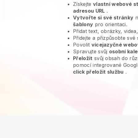
Získejte
vlastní webové s
adresou URL
.
Vytvořte si své stránky
n
šablony
pro orientaci.
Přidat text, obrázky, videa
Přidejte a přizpůsobte své
Povolit
vícejazyčné webo
Spravujte svůj
osobní kal
Přeložit
svůj obsah do růz
pomocí integrované Googl
click přeložit službu
.