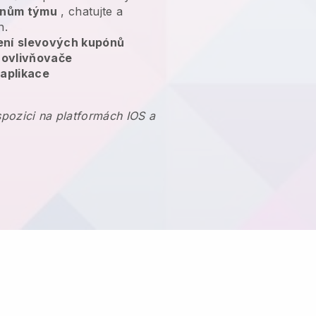
lenům týmu
, chatujte a
n.
ení
slevových kupónů
 ovlivňovače
 aplikace
ispozici na platformách IOS a