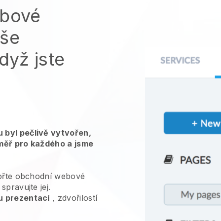
ebové
aše
dyž jste
 byl pečlivě vytvořen,
měř pro každého a jsme
ořte obchodní webové
spravujte jej.
u prezentací
, zdvořilostí