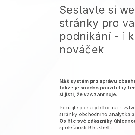
Sestavte si w
stránky pro v
podnikání - i k
nováček
Náš systém pro správu obsahu
takže je snadno použitelný té
si jisti, že vás zahrnuje.
Použijte jednu platformu -
vytv
stránky obchodního analytika a 
Oslňte své zákazníky úhledno
společnosti
Blackbell
.