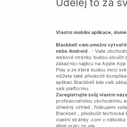
Udělej to za s
Vlastní mobilní aplikace, dom
Blackbell
vám umožní vytvořit 
nebo Android
. -
Vaše obchodní
webové stránky budou sloučit d
zákazníci najdou na Apple App
Play a ze které budou moci své
můžete také přeskočit komplikac
aplikaci
Blackbell
kde vaši zákaz
vaši platformu.
Zaregistrujte svůj vlastní ná
profesionálnímu obchodnímu ana
úhledný vzhled
. Nákupem vaš
Blackbell
, přeskočit technické 
vlastní stránky .com v několika
dělat práci za vás.