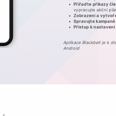
Přiřaďte příkazy č
vypracujte akční plá
Zobrazení a vytvoř
Spravujte kampaně
Přístup k nastavení
Aplikace Blackbell je k d
Android