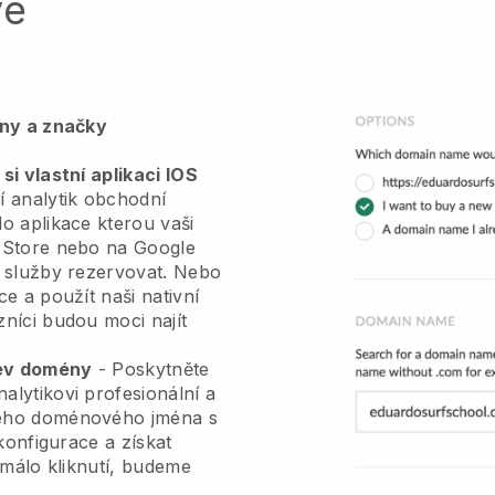
vé
ény a značky
si vlastní aplikaci IOS
 analytik obchodní
o aplikace
kterou vaši
 Store nebo na Google
 služby rezervovat. Nebo
e a použít naši nativní
níci budou moci najít
zev domény
-
Poskytněte
lytikovi profesionální a
eho doménového jména s
konfigurace a získat
 málo kliknutí, budeme