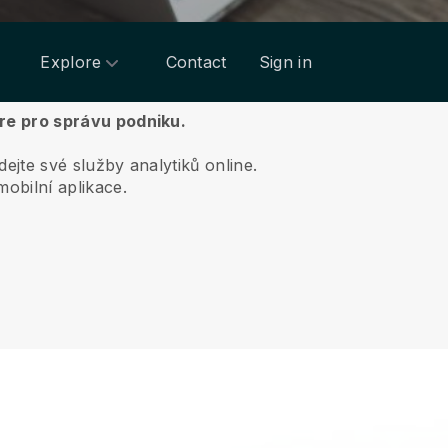
Explore
Contact
Sign in
are pro správu podniku.
jte své služby analytiků online.
obilní aplikace.