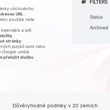
tránky obchodního
adresou URL
.
ebo použijte naše
, kalendáře a pdf.
služby
.
vé stránky
zných jazyků sami nebo
y Google umělá
m přeložit službu
.
Důvěryhodné podniky v 20 zemích