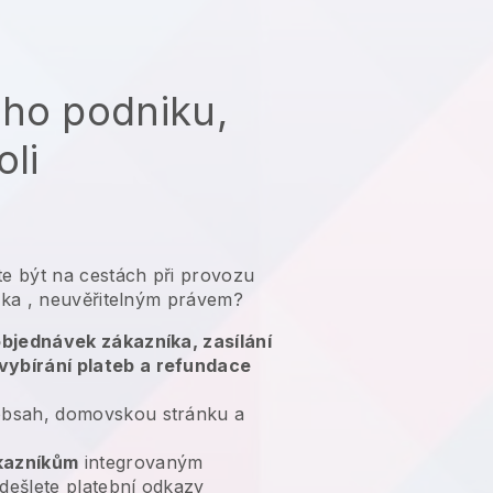
ého podniku,
oli
e být na cestách při provozu
ika
, neuvěřitelným právem?
 objednávek zákazníka, zasílání
vybírání plateb a refundace
bsah, domovskou stránku a
kazníkům
integrovaným
dešlete platební odkazy