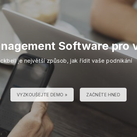
anagement Software pro v
ckbell je největší způsob, jak řídit vaše podnikání
VYZKOUŠEJTE DEMO »
ZAČNĚTE HNED