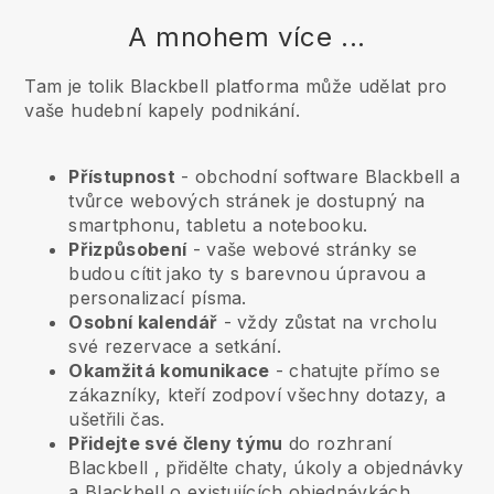
A mnohem více ...
Tam je tolik Blackbell platforma může udělat pro
vaše hudební kapely podnikání.
Přístupnost
- obchodní software
Blackbell
a
tvůrce webových stránek je dostupný na
smartphonu, tabletu a notebooku.
Přizpůsobení
- vaše webové stránky se
budou cítit jako ty s barevnou úpravou a
personalizací písma.
Osobní kalendář
- vždy zůstat na vrcholu
své rezervace a setkání.
Okamžitá komunikace
- chatujte přímo se
zákazníky, kteří zodpoví všechny dotazy, a
ušetřili čas.
Přidejte své členy týmu
do rozhraní
Blackbell
, přidělte chaty, úkoly a objednávky
a
Blackbell
o existujících objednávkách.