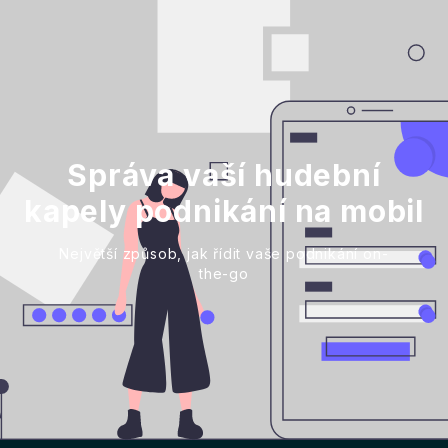
Správa vaší hudební
kapely podnikání na mobil
Největší způsob, jak řídit vaše podnikání on-
the-go