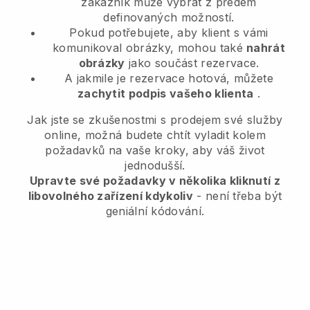
zákazník může vybrat z předem
definovaných možností.
Pokud potřebujete, aby klient s vámi
komunikoval obrázky, mohou také
nahrát
obrázky
jako součást rezervace.
A jakmile je rezervace hotová, můžete
zachytit podpis vašeho klienta
.
Jak jste se zkušenostmi s prodejem své služby
online, možná budete chtít vyladit kolem
požadavků na vaše kroky, aby váš život
jednodušší.
Upravte své požadavky v několika kliknutí z
libovolného zařízení kdykoliv
- není třeba být
geniální kódování.