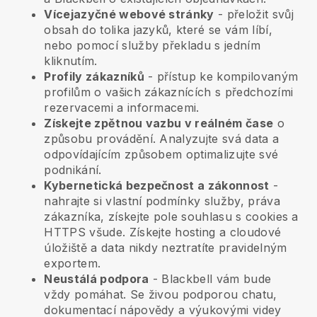
Vícejazyčné webové stránky
- přeložit svůj
obsah do tolika jazyků, které se vám líbí,
nebo pomocí služby překladu s jedním
kliknutím.
Profily zákazníků
- přístup ke kompilovaným
profilům o vašich zákaznících s předchozími
rezervacemi a informacemi.
Získejte zpětnou vazbu v reálném čase
o
způsobu provádění. Analyzujte svá data a
odpovídajícím způsobem optimalizujte své
podnikání.
Kybernetická bezpečnost a zákonnost
-
nahrajte si vlastní podmínky služby, práva
zákazníka, získejte pole souhlasu s cookies a
HTTPS všude. Získejte hosting a cloudové
úložiště a data nikdy neztratíte pravidelným
exportem.
Neustálá podpora
-
Blackbell
vám bude
vždy pomáhat. Se živou podporou chatu,
dokumentací nápovědy a výukovými videy