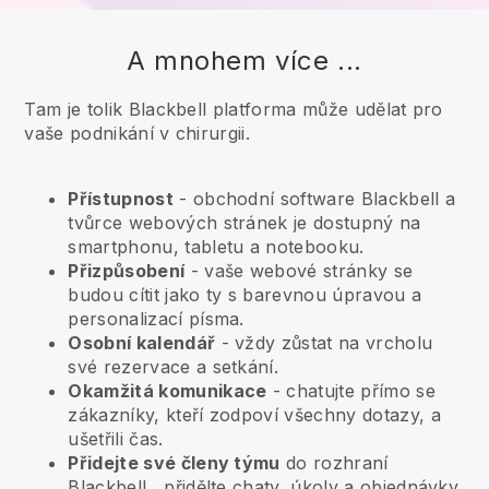
A mnohem více ...
Tam je tolik Blackbell platforma může udělat pro
vaše podnikání v chirurgii.
Přístupnost
- obchodní software
Blackbell
a
tvůrce webových stránek je dostupný na
smartphonu, tabletu a notebooku.
Přizpůsobení
- vaše webové stránky se
budou cítit jako ty s barevnou úpravou a
personalizací písma.
Osobní kalendář
- vždy zůstat na vrcholu
své rezervace a setkání.
Okamžitá komunikace
- chatujte přímo se
zákazníky, kteří zodpoví všechny dotazy, a
ušetřili čas.
Přidejte své členy týmu
do rozhraní
Blackbell
, přidělte chaty, úkoly a objednávky