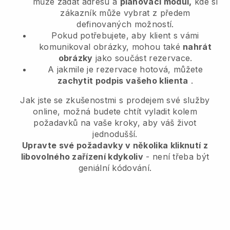
může zadat adresu a
plánovací modul,
kde si
zákazník může vybrat z předem
definovaných možností.
Pokud potřebujete, aby klient s vámi
komunikoval obrázky, mohou také
nahrát
obrázky
jako součást rezervace.
A jakmile je rezervace hotová, můžete
zachytit podpis vašeho klienta
.
Jak jste se zkušenostmi s prodejem své služby
online, možná budete chtít vyladit kolem
požadavků na vaše kroky, aby váš život
jednodušší.
Upravte své požadavky v několika kliknutí z
libovolného zařízení kdykoliv
- není třeba být
geniální kódování.