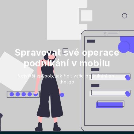
Spravovat své operace
podnikání v mobilu
Největší způsob, jak řídit vaše podnikání on-
the-go