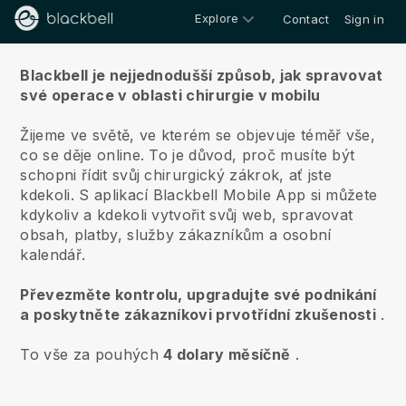
Explore
Contact
Sign in
O nás
Blackbell je nejjednodušší způsob, jak spravovat
své operace v oblasti chirurgie v mobilu
Žijeme ve světě, ve kterém se objevuje téměř vše,
co se děje online.
To je důvod, proč musíte být
schopni řídit svůj chirurgický zákrok, ať jste
kdekoli.
S aplikací
Blackbell
Mobile App si můžete
kdykoliv a kdekoli vytvořit svůj web, spravovat
obsah, platby, služby zákazníkům a osobní
kalendář.
Převezměte kontrolu, upgradujte své podnikání
a poskytněte zákazníkovi prvotřídní zkušenosti
.
To vše za pouhých
4 dolary měsíčně
.