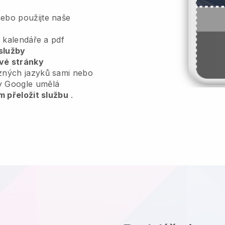
ebo použijte naše
, kalendáře a pdf
služby
vé stránky
zných jazyků sami nebo
y Google umělá
m přeložit službu
.