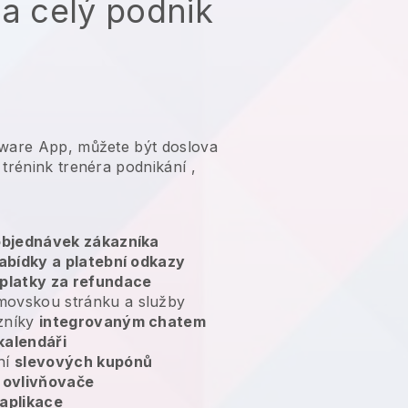
na celý podnik
tware App, můžete být doslova
 trénink trenéra podnikání
,
 objednávek zákazníka
abídky a platební odkazy
platky za refundace
movskou stránku a služby
zníky
integrovaným chatem
kalendáři
ní
slevových kupónů
ovlivňovače
aplikace