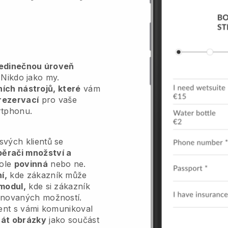
jedinečnou úroveň
Nikdo jako my.
vních nástrojů, které
vám
rezervací
pro vaše
rtphonu.
vých klientů se
běrači množství a
pole
povinná
nebo ne.
í,
kde zákazník může
modul,
kde si zákazník
inovaných možností.
ient s vámi komunikoval
át obrázky
jako součást