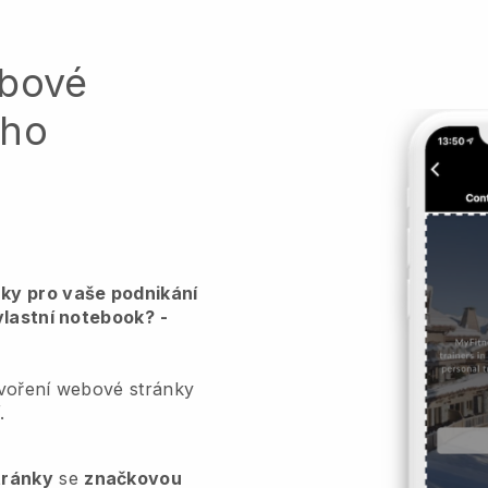
ebové
ého
ky pro vaše podnikání
vlastní notebook?
-
ytvoření webové stránky
.
tránky
se
značkovou