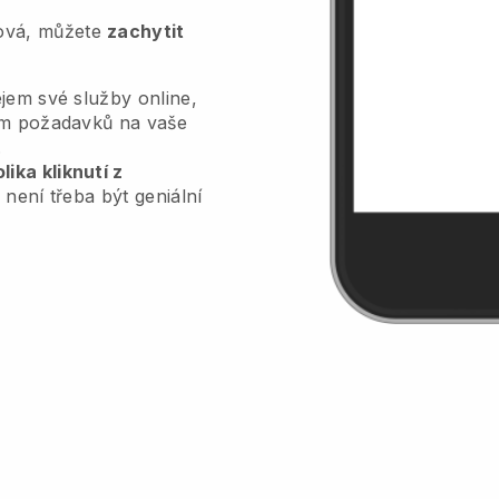
tová, můžete
zachytit
jem své služby online,
lem požadavků na vaše
.
ika kliknutí z
 není třeba být geniální