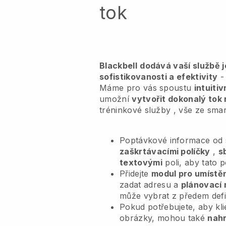
tok
Blackbell
dodává vaší službě 
sofistikovanosti a efektivity
- 
Máme pro vás spoustu
intuiti
umožní
vytvořit dokonalý tok 
tréninkové služby
, vše ze sma
Poptávkové informace od s
zaškrtávacími políčky
,
s
textovými
poli, aby tato 
Přidejte
modul pro umístěn
zadat adresu a
plánovací 
může vybrat z předem def
Pokud potřebujete, aby kl
obrázky, mohou také
nahr