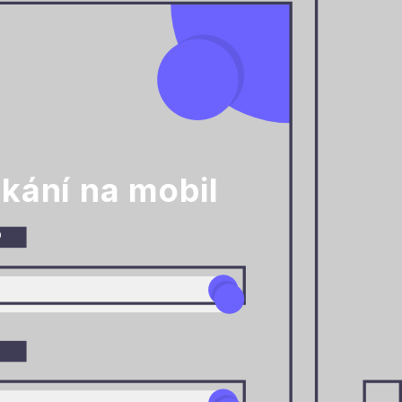
ikání na mobil
o