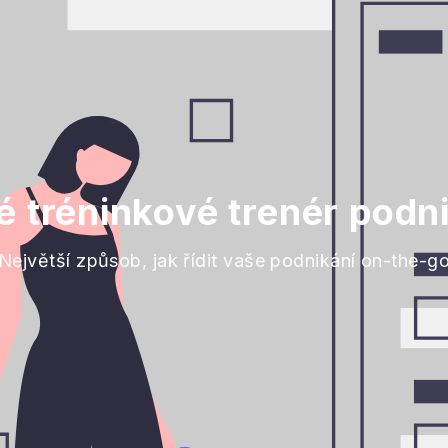
 tréninkové trenér podn
Největší způsob, jak řídit vaše podnikání on-the-g