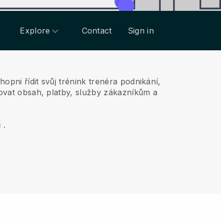
Explore
Contact
Sign in
opni řídit svůj trénink trenéra podnikání,
vovat obsah, platby, služby zákazníkům a
i
.