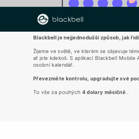
O nás
Blackbell je nejjednodušší způsob, jak říd
Žijeme ve světě, ve kterém se objevuje témě
ať jste kdekoli.
S aplikací
Blackbell
Mobile A
osobní kalendář.
Převezměte kontrolu, upgradujte své pod
To vše za pouhých
4 dolary měsíčně
.