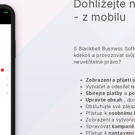
Dohlížejte 
- z mobilu
S Blackbell Business Sof
kdekoli a
provozovat svůj
neuvěřitelné právo?
Zobrazení a přijetí
Vytvářet a odesílat
n
Sbírejte platby
a
po
Upravte obsah
, do
Obsluhujte své záka
Přístup k
osobnímu 
Zobrazení a vytvoře
Spravovat
kampaně 
Přístup k
nastavení 