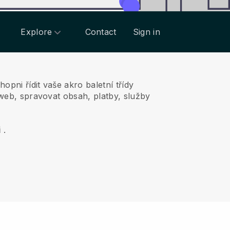
Explore
Contact
Sign in
opni řídit vaše akro baletní třídy
 web, spravovat obsah, platby, služby
i
.