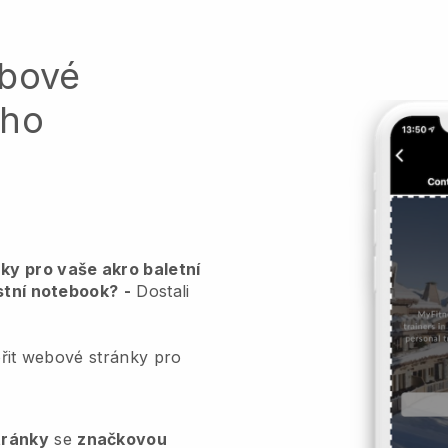
ebové
ého
ky pro vaše akro baletní
astní notebook?
-
Dostali
vořit webové stránky pro
tránky
se
značkovou