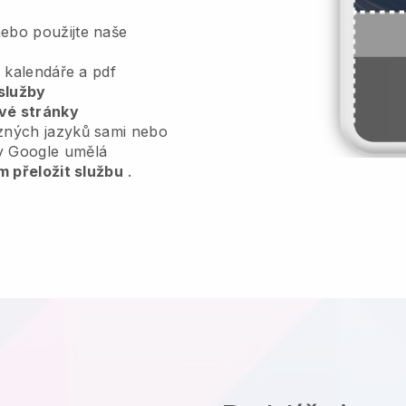
ebo použijte naše
, kalendáře a pdf
služby
vé stránky
zných jazyků sami nebo
y Google umělá
m přeložit službu
.