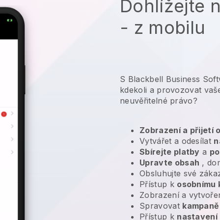
Dohlížejte 
- z mobilu
S Blackbell Business Sof
kdekoli a
provozovat vaše
neuvěřitelné právo?
Zobrazení a přijetí
Vytvářet a odesílat
n
Sbírejte platby
a
po
Upravte obsah
, do
Obsluhujte své záka
Přístup k
osobnímu 
Zobrazení a vytvoře
Spravovat
kampaně 
Přístup k
nastavení 