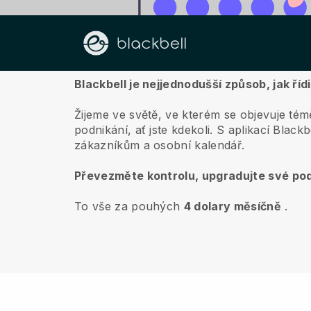
O nás
Blackbell je nejjednodušší způsob, jak říd
Žijeme ve světě, ve kterém se objevuje témě
podnikání, ať jste kdekoli.
S aplikací
Blackb
zákazníkům a osobní kalendář.
Převezměte kontrolu, upgradujte své pod
To vše za pouhých
4 dolary měsíčně
.