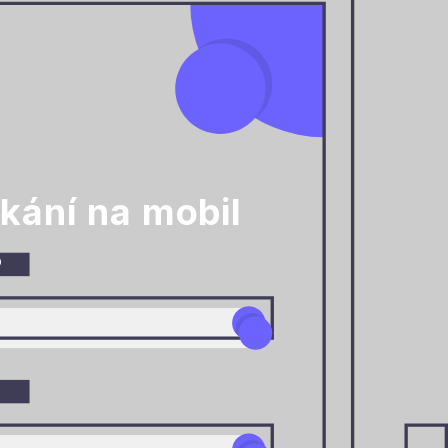
ikání na mobil
o