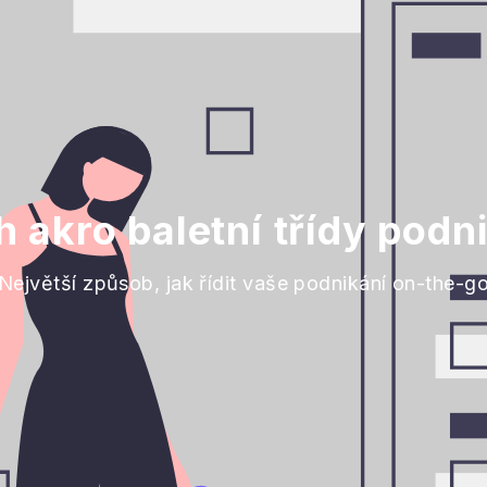
 akro baletní třídy podn
Největší způsob, jak řídit vaše podnikání on-the-g