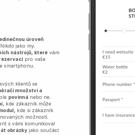
jedinečnou úroveň
Nikdo jako my.
vních nástrojů, které
vám
rezervací
pro vaše
ze smartphonu.
vých klientů se
běrači množství a
pole
povinná
nebo ne.
í,
kde zákazník může
modul,
kde si zákazník
inovaných možností.
ient s vámi komunikoval
át obrázky
jako součást