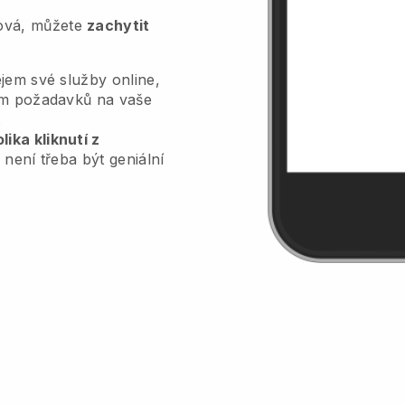
tová, můžete
zachytit
jem své služby online,
lem požadavků na vaše
.
ika kliknutí z
 není třeba být geniální