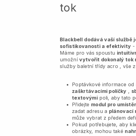
tok
Blackbell
dodává vaší službě 
sofistikovanosti a efektivity
- 
Máme pro vás spoustu
intuiti
umožní
vytvořit dokonalý tok 
služby baletní třídy acro
, vše 
Poptávkové informace od s
zaškrtávacími políčky
,
s
textovými
poli, aby tato 
Přidejte
modul pro umístěn
zadat adresu a
plánovací 
může vybrat z předem def
Pokud potřebujete, aby kl
obrázky, mohou také
nahr