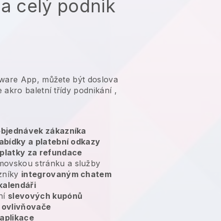
na celý podnik
tware App, můžete být doslova
 akro baletní třídy podnikání
,
 objednávek zákazníka
abídky a platební odkazy
platky za refundace
movskou stránku a služby
zníky
integrovaným chatem
kalendáři
ní
slevových kupónů
ovlivňovače
aplikace