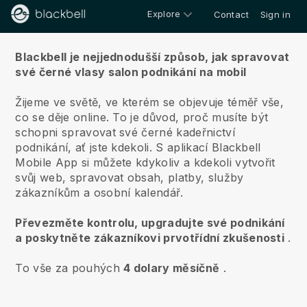
Explore
Contact
Sign in
O nás
Blackbell je nejjednodušší způsob, jak spravovat
své černé vlasy salon podnikání na mobil
Žijeme ve světě, ve kterém se objevuje téměř vše,
co se děje online.
To je důvod, proč musíte být
schopni spravovat své černé kadeřnictví
podnikání, ať jste kdekoli.
S aplikací
Blackbell
Mobile App si můžete kdykoliv a kdekoli vytvořit
svůj web, spravovat obsah, platby, služby
zákazníkům a osobní kalendář.
Převezměte kontrolu, upgradujte své podnikání
a poskytněte zákazníkovi prvotřídní zkušenosti
.
To vše za pouhých
4 dolary měsíčně
.