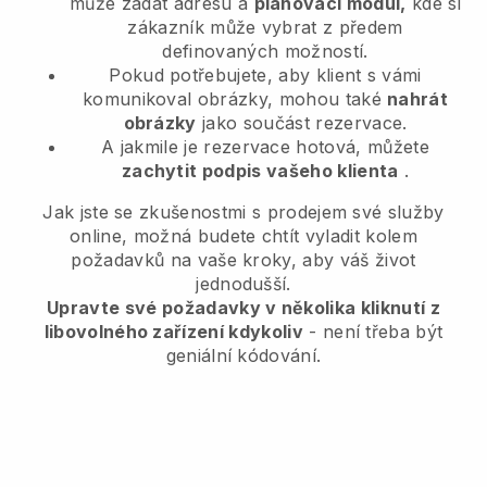
může zadat adresu a
plánovací modul,
kde si
zákazník může vybrat z předem
definovaných možností.
Pokud potřebujete, aby klient s vámi
komunikoval obrázky, mohou také
nahrát
obrázky
jako součást rezervace.
A jakmile je rezervace hotová, můžete
zachytit podpis vašeho klienta
.
Jak jste se zkušenostmi s prodejem své služby
online, možná budete chtít vyladit kolem
požadavků na vaše kroky, aby váš život
jednodušší.
Upravte své požadavky v několika kliknutí z
libovolného zařízení kdykoliv
- není třeba být
geniální kódování.