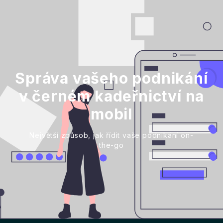
Správa vašeho podnikání
v černém kadeřnictví na
mobil
Největší způsob, jak řídit vaše podnikání on-
the-go