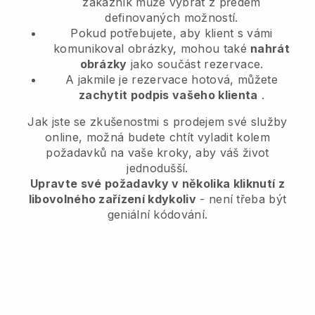
zákazník může vybrat z předem
definovaných možností.
Pokud potřebujete, aby klient s vámi
komunikoval obrázky, mohou také
nahrát
obrázky
jako součást rezervace.
A jakmile je rezervace hotová, můžete
zachytit podpis vašeho klienta
.
Jak jste se zkušenostmi s prodejem své služby
online, možná budete chtít vyladit kolem
požadavků na vaše kroky, aby váš život
jednodušší.
Upravte své požadavky v několika kliknutí z
libovolného zařízení kdykoliv
- není třeba být
geniální kódování.