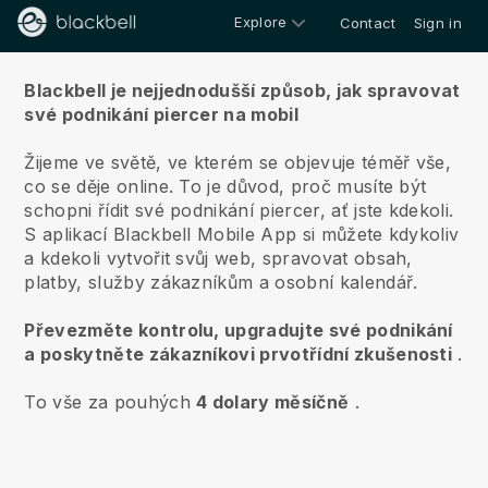
Explore
Contact
Sign in
O nás
Blackbell je nejjednodušší způsob, jak spravovat
své podnikání piercer na mobil
Žijeme ve světě, ve kterém se objevuje téměř vše,
co se děje online.
To je důvod, proč musíte být
schopni řídit své podnikání piercer, ať jste kdekoli.
S aplikací
Blackbell
Mobile App si můžete kdykoliv
a kdekoli vytvořit svůj web, spravovat obsah,
platby, služby zákazníkům a osobní kalendář.
Převezměte kontrolu, upgradujte své podnikání
a poskytněte zákazníkovi prvotřídní zkušenosti
.
To vše za pouhých
4 dolary měsíčně
.