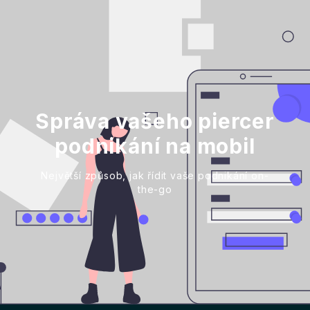
Správa vašeho piercer
podnikání na mobil
Největší způsob, jak řídit vaše podnikání on-
the-go