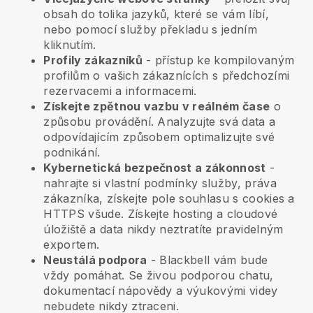
obsah do tolika jazyků, které se vám líbí,
nebo pomocí služby překladu s jedním
kliknutím.
Profily zákazníků
- přístup ke kompilovaným
profilům o vašich zákaznících s předchozími
rezervacemi a informacemi.
Získejte zpětnou vazbu v reálném čase
o
způsobu provádění. Analyzujte svá data a
odpovídajícím způsobem optimalizujte své
podnikání.
Kybernetická bezpečnost a zákonnost
-
nahrajte si vlastní podmínky služby, práva
zákazníka, získejte pole souhlasu s cookies a
HTTPS všude. Získejte hosting a cloudové
úložiště a data nikdy neztratíte pravidelným
exportem.
Neustálá podpora
-
Blackbell
vám bude
vždy pomáhat. Se živou podporou chatu,
dokumentací nápovědy a výukovými videy
nebudete nikdy ztraceni.