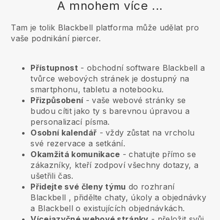
A mnohem více ...
Tam je tolik Blackbell platforma může udělat pro
vaše podnikání piercer.
Přístupnost
- obchodní software
Blackbell
a
tvůrce webových stránek je dostupný na
smartphonu, tabletu a notebooku.
Přizpůsobení
- vaše webové stránky se
budou cítit jako ty s barevnou úpravou a
personalizací písma.
Osobní kalendář
- vždy zůstat na vrcholu
své rezervace a setkání.
Okamžitá komunikace
- chatujte přímo se
zákazníky, kteří zodpoví všechny dotazy, a
ušetřili čas.
Přidejte své členy týmu
do rozhraní
Blackbell
, přidělte chaty, úkoly a objednávky
a
Blackbell
o existujících objednávkách.
Vícejazyčné webové stránky
- přeložit svůj