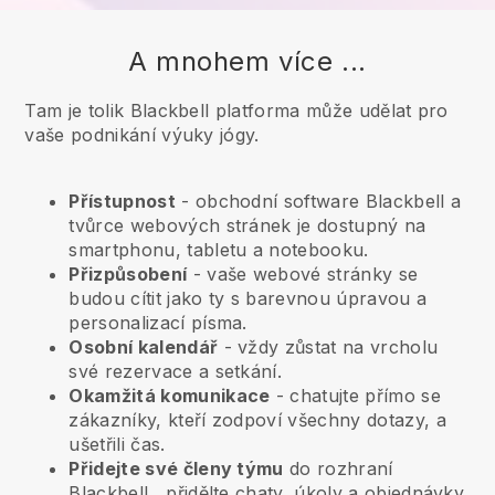
A mnohem více ...
Tam je tolik Blackbell platforma může udělat pro
vaše podnikání výuky jógy.
Přístupnost
- obchodní software
Blackbell
a
tvůrce webových stránek je dostupný na
smartphonu, tabletu a notebooku.
Přizpůsobení
- vaše webové stránky se
budou cítit jako ty s barevnou úpravou a
personalizací písma.
Osobní kalendář
- vždy zůstat na vrcholu
své rezervace a setkání.
Okamžitá komunikace
- chatujte přímo se
zákazníky, kteří zodpoví všechny dotazy, a
ušetřili čas.
Přidejte své členy týmu
do rozhraní
Blackbell
, přidělte chaty, úkoly a objednávky