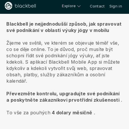
Explore
Contact
Sign in
O nás
Blackbell je nejjednodušší způsob, jak spravovat
své podnikání v oblasti výuky jógy v mobilu
Žijeme ve světě, ve kterém se objevuje téměř vše,
co se děje online.
To je důvod, proč musíte být
schopni řídit své podnikání jógy výuky, ať jste
kdekoli.
S aplikací
Blackbell
Mobile App si můžete
kdykoliv a kdekoli vytvořit svůj web, spravovat
obsah, platby, služby zákazníkům a osobní
kalendář.
Převezměte kontrolu, upgradujte své podnikání
a poskytněte zákazníkovi prvotřídní zkušenosti
.
To vše za pouhých
4 dolary měsíčně
.