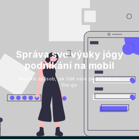
Správa své výuky jógy
podnikání na mobil
Největší způsob, jak řídit vaše podnikání on-
the-go