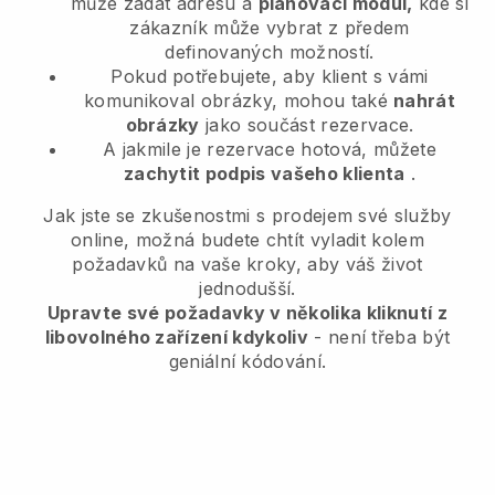
může zadat adresu a
plánovací modul,
kde si
zákazník může vybrat z předem
definovaných možností.
Pokud potřebujete, aby klient s vámi
komunikoval obrázky, mohou také
nahrát
obrázky
jako součást rezervace.
A jakmile je rezervace hotová, můžete
zachytit podpis vašeho klienta
.
Jak jste se zkušenostmi s prodejem své služby
online, možná budete chtít vyladit kolem
požadavků na vaše kroky, aby váš život
jednodušší.
Upravte své požadavky v několika kliknutí z
libovolného zařízení kdykoliv
- není třeba být
geniální kódování.