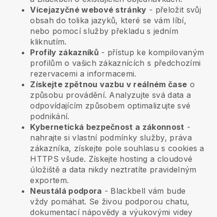
Vícejazyčné webové stránky
- přeložit svůj
obsah do tolika jazyků, které se vám líbí,
nebo pomocí služby překladu s jedním
kliknutím.
Profily zákazníků
- přístup ke kompilovaným
profilům o vašich zákaznících s předchozími
rezervacemi a informacemi.
Získejte zpětnou vazbu v reálném čase
o
způsobu provádění. Analyzujte svá data a
odpovídajícím způsobem optimalizujte své
podnikání.
Kybernetická bezpečnost a zákonnost
-
nahrajte si vlastní podmínky služby, práva
zákazníka, získejte pole souhlasu s cookies a
HTTPS všude. Získejte hosting a cloudové
úložiště a data nikdy neztratíte pravidelným
exportem.
Neustálá podpora
-
Blackbell
vám bude
vždy pomáhat. Se živou podporou chatu,
dokumentací nápovědy a výukovými videy