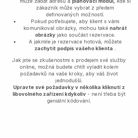
může zadat adresu a
plánovací modul,
kde si
zákazník může vybrat z předem
definovaných možností.
Pokud potřebujete, aby klient s vámi
komunikoval obrázky, mohou také
nahrát
obrázky
jako součást rezervace.
A jakmile je rezervace hotová, můžete
zachytit podpis vašeho klienta
.
Jak jste se zkušenostmi s prodejem své služby
online, možná budete chtít vyladit kolem
požadavků na vaše kroky, aby váš život
jednodušší.
Upravte své požadavky v několika kliknutí z
libovolného zařízení kdykoliv
- není třeba být
geniální kódování.