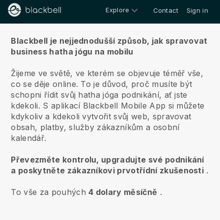
Explore
Contact
Sign in
O nás
Blackbell je nejjednodušší způsob, jak spravovat
business hatha jógu na mobilu
Žijeme ve světě, ve kterém se objevuje téměř vše,
co se děje online.
To je důvod, proč musíte být
schopni řídit svůj hatha jóga podnikání, ať jste
kdekoli.
S aplikací
Blackbell
Mobile App si můžete
kdykoliv a kdekoli vytvořit svůj web, spravovat
obsah, platby, služby zákazníkům a osobní
kalendář.
Převezměte kontrolu, upgradujte své podnikání
a poskytněte zákazníkovi prvotřídní zkušenosti
.
To vše za pouhých
4 dolary měsíčně
.