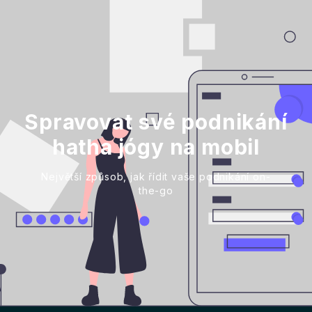
Spravovat své podnikání
hatha jógy na mobil
Největší způsob, jak řídit vaše podnikání on-
the-go