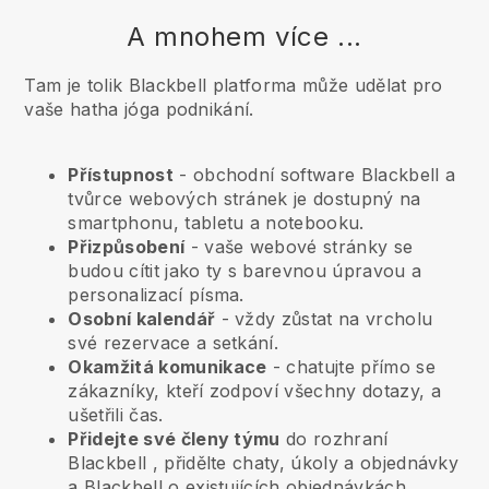
A mnohem více ...
Tam je tolik Blackbell platforma může udělat pro
vaše hatha jóga podnikání.
Přístupnost
- obchodní software
Blackbell
a
tvůrce webových stránek je dostupný na
smartphonu, tabletu a notebooku.
Přizpůsobení
- vaše webové stránky se
budou cítit jako ty s barevnou úpravou a
personalizací písma.
Osobní kalendář
- vždy zůstat na vrcholu
své rezervace a setkání.
Okamžitá komunikace
- chatujte přímo se
zákazníky, kteří zodpoví všechny dotazy, a
ušetřili čas.
Přidejte své členy týmu
do rozhraní
Blackbell
, přidělte chaty, úkoly a objednávky
a
Blackbell
o existujících objednávkách.