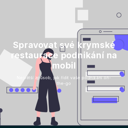
Spravovat své krymské
restaurace podnikání na
mobil
Největší způsob, jak řídit vaše podnikání on-
the-go