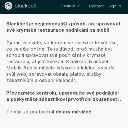
Explore
Contact
Sign in
O nás
Blackbell je nejjednodušší způsob, jak spravovat
své krymské restaurace podnikání na mobil
Žijeme ve světě, ve kterém se objevuje téměř vše,
co se děje online.
To je důvod, proč musíte být
schopni spravovat své podnikání v krymské
restauraci, ať jste kdekoli.
S aplikací
Blackbell
Mobile App si můžete kdykoliv a kdekoli vytvořit
svůj web, spravovat obsah, platby, služby
zákazníkům a osobní kalendář.
Převezměte kontrolu, upgradujte své podnikání
a poskytněte zákazníkovi prvotřídní zkušenosti
.
To vše za pouhých
4 dolary měsíčně
.