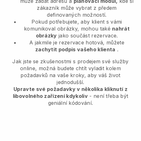
může zadat adresu a
plánovací modul,
kde si
zákazník může vybrat z předem
definovaných možností.
Pokud potřebujete, aby klient s vámi
komunikoval obrázky, mohou také
nahrát
obrázky
jako součást rezervace.
A jakmile je rezervace hotová, můžete
zachytit podpis vašeho klienta
.
Jak jste se zkušenostmi s prodejem své služby
online, možná budete chtít vyladit kolem
požadavků na vaše kroky, aby váš život
jednodušší.
Upravte své požadavky v několika kliknutí z
libovolného zařízení kdykoliv
- není třeba být
geniální kódování.