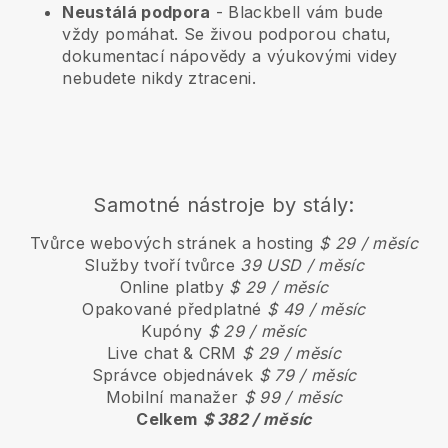
Neustálá podpora
-
Blackbell
vám bude
vždy pomáhat. Se živou podporou chatu,
dokumentací nápovědy a výukovými videy
nebudete nikdy ztraceni.
Samotné nástroje by stály:
Tvůrce webových stránek a hosting
$ 29 / měsíc
Služby tvoří tvůrce
39 USD / měsíc
Online platby
$ 29 / měsíc
Opakované předplatné
$ 49 / měsíc
Kupóny
$ 29 / měsíc
Live chat & CRM
$ 29 / měsíc
Správce objednávek
$ 79 / měsíc
Mobilní manažer
$ 99 / měsíc
Celkem
$ 382 / měsíc