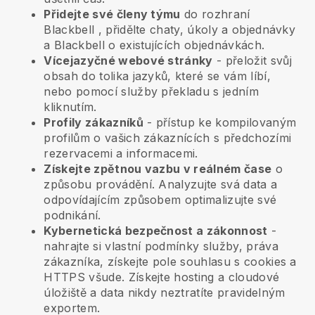
Přidejte své členy týmu
do rozhraní
Blackbell
, přidělte chaty, úkoly a objednávky
a
Blackbell
o existujících objednávkách.
Vícejazyčné webové stránky
- přeložit svůj
obsah do tolika jazyků, které se vám líbí,
nebo pomocí služby překladu s jedním
kliknutím.
Profily zákazníků
- přístup ke kompilovaným
profilům o vašich zákaznících s předchozími
rezervacemi a informacemi.
Získejte zpětnou vazbu v reálném čase
o
způsobu provádění. Analyzujte svá data a
odpovídajícím způsobem optimalizujte své
podnikání.
Kybernetická bezpečnost a zákonnost
-
nahrajte si vlastní podmínky služby, práva
zákazníka, získejte pole souhlasu s cookies a
HTTPS všude. Získejte hosting a cloudové
úložiště a data nikdy neztratíte pravidelným
exportem.