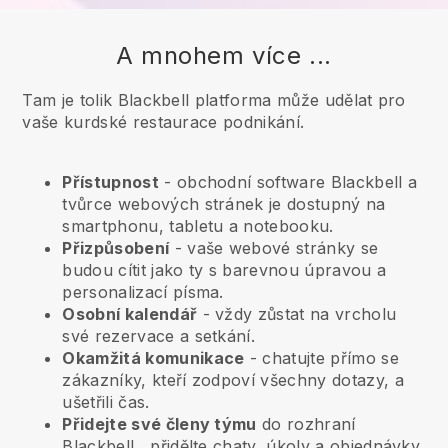
A mnohem více ...
Tam je tolik Blackbell platforma může udělat pro
vaše kurdské restaurace podnikání.
Přístupnost
- obchodní software
Blackbell
a
tvůrce webových stránek je dostupný na
smartphonu, tabletu a notebooku.
Přizpůsobení
- vaše webové stránky se
budou cítit jako ty s barevnou úpravou a
personalizací písma.
Osobní kalendář
- vždy zůstat na vrcholu
své rezervace a setkání.
Okamžitá komunikace
- chatujte přímo se
zákazníky, kteří zodpoví všechny dotazy, a
ušetřili čas.
Přidejte své členy týmu
do rozhraní
Blackbell
, přidělte chaty, úkoly a objednávky