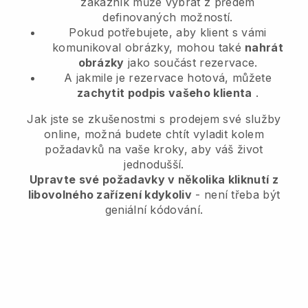
zákazník může vybrat z předem
definovaných možností.
Pokud potřebujete, aby klient s vámi
komunikoval obrázky, mohou také
nahrát
obrázky
jako součást rezervace.
A jakmile je rezervace hotová, můžete
zachytit podpis vašeho klienta
.
Jak jste se zkušenostmi s prodejem své služby
online, možná budete chtít vyladit kolem
požadavků na vaše kroky, aby váš život
jednodušší.
Upravte své požadavky v několika kliknutí z
libovolného zařízení kdykoliv
- není třeba být
geniální kódování.