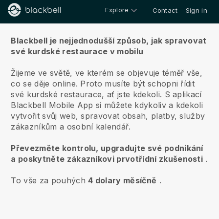
Explore
Contact
Sign in
O nás
Blackbell je nejjednodušší způsob, jak spravovat
své kurdské restaurace v mobilu
Žijeme ve světě, ve kterém se objevuje téměř vše,
co se děje online.
Proto musíte být schopni řídit
své kurdské restaurace, ať jste kdekoli.
S aplikací
Blackbell
Mobile App si můžete kdykoliv a kdekoli
vytvořit svůj web, spravovat obsah, platby, služby
zákazníkům a osobní kalendář.
Převezměte kontrolu, upgradujte své podnikání
a poskytněte zákazníkovi prvotřídní zkušenosti
.
To vše za pouhých
4 dolary měsíčně
.