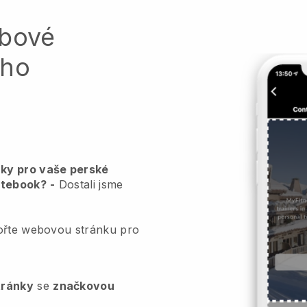
ebové
ého
ky pro vaše perské
otebook?
-
Dostali jsme
vořte webovou stránku pro
tránky
se
značkovou