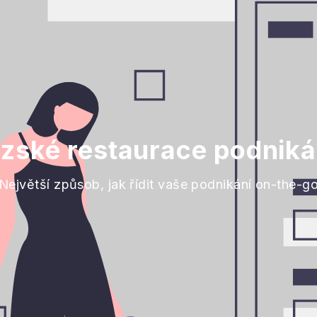
zské restaurace podniká
Největší způsob, jak řídit vaše podnikání on-the-g