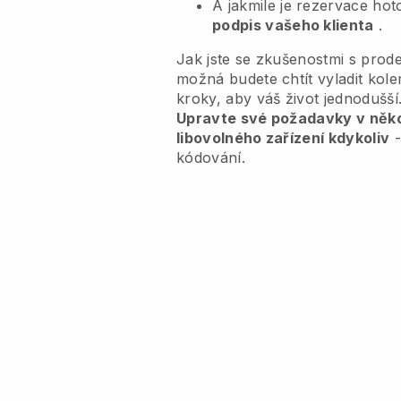
A jakmile je rezervace ho
podpis vašeho klienta
.
Jak jste se zkušenostmi s prode
možná budete chtít vyladit ko
kroky, aby váš život jednodušší
Upravte své požadavky v někol
libovolného zařízení kdykoliv
-
kódování.