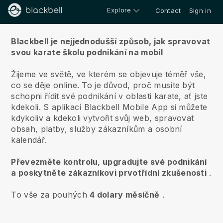
Explore
Contact
Sign in
O nás
Blackbell je nejjednodušší způsob, jak spravovat
svou karate školu podnikání na mobil
Žijeme ve světě, ve kterém se objevuje téměř vše,
co se děje online.
To je důvod, proč musíte být
schopni řídit své podnikání v oblasti karate, ať jste
kdekoli.
S aplikací
Blackbell
Mobile App si můžete
kdykoliv a kdekoli vytvořit svůj web, spravovat
obsah, platby, služby zákazníkům a osobní
kalendář.
Převezměte kontrolu, upgradujte své podnikání
a poskytněte zákazníkovi prvotřídní zkušenosti
.
To vše za pouhých
4 dolary měsíčně
.