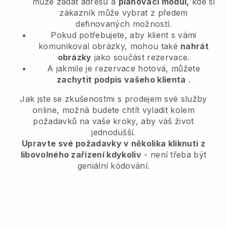
může zadat adresu a
plánovací modul,
kde si
zákazník může vybrat z předem
definovaných možností.
Pokud potřebujete, aby klient s vámi
komunikoval obrázky, mohou také
nahrát
obrázky
jako součást rezervace.
A jakmile je rezervace hotová, můžete
zachytit podpis vašeho klienta
.
Jak jste se zkušenostmi s prodejem své služby
online, možná budete chtít vyladit kolem
požadavků na vaše kroky, aby váš život
jednodušší.
Upravte své požadavky v několika kliknutí z
libovolného zařízení kdykoliv
- není třeba být
geniální kódování.