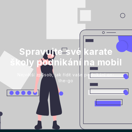
Spravujte své karate
školy podnikání na mobil
Největší způsob, jak řídit vaše podnikání on-
the-go