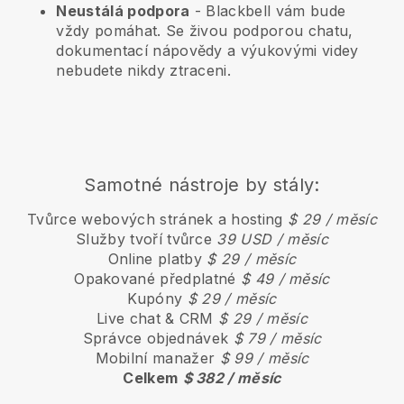
Neustálá podpora
-
Blackbell
vám bude
vždy pomáhat. Se živou podporou chatu,
dokumentací nápovědy a výukovými videy
nebudete nikdy ztraceni.
Samotné nástroje by stály:
Tvůrce webových stránek a hosting
$ 29 / měsíc
Služby tvoří tvůrce
39 USD / měsíc
Online platby
$ 29 / měsíc
Opakované předplatné
$ 49 / měsíc
Kupóny
$ 29 / měsíc
Live chat & CRM
$ 29 / měsíc
Správce objednávek
$ 79 / měsíc
Mobilní manažer
$ 99 / měsíc
Celkem
$ 382 / měsíc