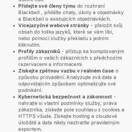
Přidejte své členy týmu
do rozhraní
Blackbell
, přidělte chaty, úkoly a objednávky
a
Blackbell
o existujících objednávkách.
Vícejazyčné webové stránky
- přeložit svůj
obsah do tolika jazyků, které se vám líbí,
nebo pomocí služby překladu s jedním
kliknutím.
Profily zákazníků
- přístup ke kompilovaným
profilům o vašich zákaznících s předchozími
rezervacemi a informacemi.
Získejte zpětnou vazbu v reálném čase
o
způsobu provádění. Analyzujte svá data a
odpovídajícím způsobem optimalizujte své
podnikání.
Kybernetická bezpečnost a zákonnost
-
nahrajte si vlastní podmínky služby, práva
zákazníka, získejte pole souhlasu s cookies a
HTTPS všude. Získejte hosting a cloudové
úložiště a data nikdy neztratíte pravidelným
exportem.