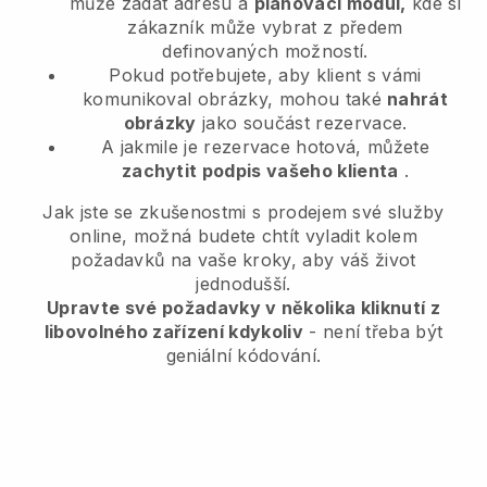
může zadat adresu a
plánovací modul,
kde si
zákazník může vybrat z předem
definovaných možností.
Pokud potřebujete, aby klient s vámi
komunikoval obrázky, mohou také
nahrát
obrázky
jako součást rezervace.
A jakmile je rezervace hotová, můžete
zachytit podpis vašeho klienta
.
Jak jste se zkušenostmi s prodejem své služby
online, možná budete chtít vyladit kolem
požadavků na vaše kroky, aby váš život
jednodušší.
Upravte své požadavky v několika kliknutí z
libovolného zařízení kdykoliv
- není třeba být
geniální kódování.