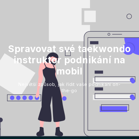
Spravovat své taekwondo
instruktor podnikání na
mobil
Největší způsob, jak řídit vaše podnikání on-
the-go