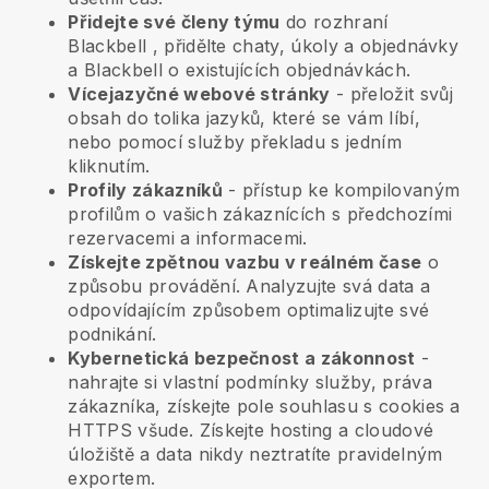
Přidejte své členy týmu
do rozhraní
Blackbell
, přidělte chaty, úkoly a objednávky
a
Blackbell
o existujících objednávkách.
Vícejazyčné webové stránky
- přeložit svůj
obsah do tolika jazyků, které se vám líbí,
nebo pomocí služby překladu s jedním
kliknutím.
Profily zákazníků
- přístup ke kompilovaným
profilům o vašich zákaznících s předchozími
rezervacemi a informacemi.
Získejte zpětnou vazbu v reálném čase
o
způsobu provádění. Analyzujte svá data a
odpovídajícím způsobem optimalizujte své
podnikání.
Kybernetická bezpečnost a zákonnost
-
nahrajte si vlastní podmínky služby, práva
zákazníka, získejte pole souhlasu s cookies a
HTTPS všude. Získejte hosting a cloudové
úložiště a data nikdy neztratíte pravidelným
exportem.