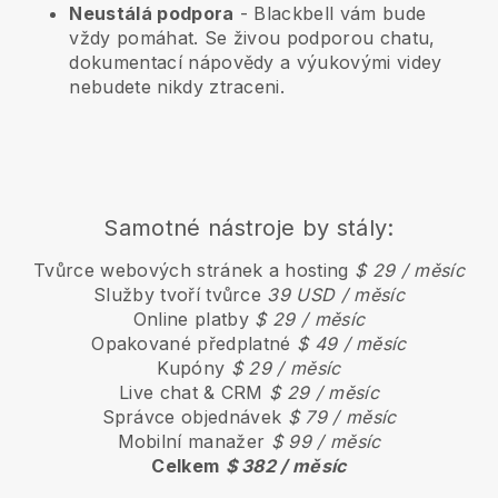
Neustálá podpora
-
Blackbell
vám bude
vždy pomáhat. Se živou podporou chatu,
dokumentací nápovědy a výukovými videy
nebudete nikdy ztraceni.
Samotné nástroje by stály:
Tvůrce webových stránek a hosting
$ 29 / měsíc
Služby tvoří tvůrce
39 USD / měsíc
Online platby
$ 29 / měsíc
Opakované předplatné
$ 49 / měsíc
Kupóny
$ 29 / měsíc
Live chat & CRM
$ 29 / měsíc
Správce objednávek
$ 79 / měsíc
Mobilní manažer
$ 99 / měsíc
Celkem
$ 382 / měsíc