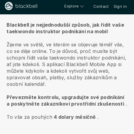
Explore
Contact
Sign in
O nás
Blackbell je nejjednodušší způsob, jak řídit vaše
taekwondo instruktor podnikání na mobil
Žijeme ve světě, ve kterém se objevuje téměř vše,
co se děje online.
To je důvod, proč musíte být
schopni řídit vaše taekwondo instruktor podnikání,
ať jste kdekoli.
S aplikací
Blackbell
Mobile App si
můžete kdykoliv a kdekoli vytvořit svůj web,
spravovat obsah, platby, služby zákazníkům a
osobní kalendář.
Převezměte kontrolu, upgradujte své podnikání
a poskytněte zákazníkovi prvotřídní zkušenosti
.
To vše za pouhých
4 dolary měsíčně
.