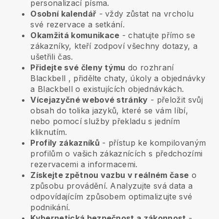
personalizací písma.
Osobní kalendář
- vždy zůstat na vrcholu
své rezervace a setkání.
Okamžitá komunikace
- chatujte přímo se
zákazníky, kteří zodpoví všechny dotazy, a
ušetřili čas.
Přidejte své členy týmu
do rozhraní
Blackbell
, přidělte chaty, úkoly a objednávky
a
Blackbell
o existujících objednávkách.
Vícejazyčné webové stránky
- přeložit svůj
obsah do tolika jazyků, které se vám líbí,
nebo pomocí služby překladu s jedním
kliknutím.
Profily zákazníků
- přístup ke kompilovaným
profilům o vašich zákaznících s předchozími
rezervacemi a informacemi.
Získejte zpětnou vazbu v reálném čase
o
způsobu provádění. Analyzujte svá data a
odpovídajícím způsobem optimalizujte své
podnikání.
Kybernetická bezpečnost a zákonnost
-