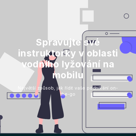
Spravujte své
instruktorky v oblasti
vodního lyžování na
mobilu
Největší způsob, jak řídit vaše podnikání on-
the-go