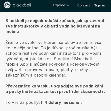
Explore
Contact
Sign in
O nás
Blackbell je nejjednodušší způsob, jak spravovat
své instruktorky v oblasti vodního lyžování na
mobilu
Žijeme ve světě, ve kterém se objevuje téměř vše,
co se děje online.
To je důvod, proč musíte být
schopni řídit své podnikání instruktora pro vodní
lyžování, ať jste kdekoli.
S aplikací
Blackbell
Mobile App si můžete kdykoliv a kdekoli vytvořit
svůj web, spravovat obsah, platby, služby
zákazníkům a osobní kalendář.
Převezměte kontrolu, upgradujte své podnikání
a poskytněte zákazníkovi prvotřídní zkušenosti
.
To vše za pouhých
4 dolary měsíčně
.