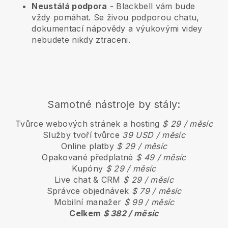
Neustálá podpora
-
Blackbell
vám bude
vždy pomáhat. Se živou podporou chatu,
dokumentací nápovědy a výukovými videy
nebudete nikdy ztraceni.
Samotné nástroje by stály:
Tvůrce webových stránek a hosting
$ 29 / měsíc
Služby tvoří tvůrce
39 USD / měsíc
Online platby
$ 29 / měsíc
Opakované předplatné
$ 49 / měsíc
Kupóny
$ 29 / měsíc
Live chat & CRM
$ 29 / měsíc
Správce objednávek
$ 79 / měsíc
Mobilní manažer
$ 99 / měsíc
Celkem
$ 382 / měsíc