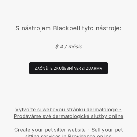
S nástrojem
Blackbell
tyto nástroje:
$ 4 / měsíc
ZAČNĚTE ZKUŠEBNÍ VERZI ZDARMA
Vytvořte si webovou stránku dermatologie
-
Prodáváme své dermatologické služby online
Create your pet sitter website
-
Sell your pet
sitting services in Providence online