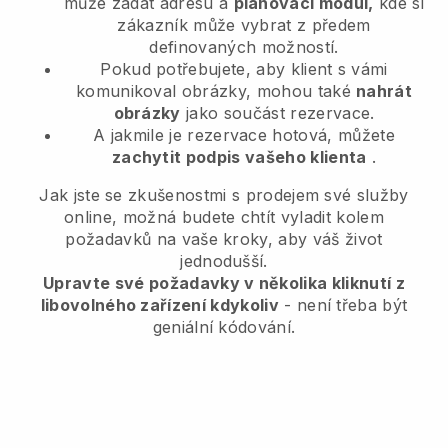
může zadat adresu a
plánovací modul,
kde si
zákazník může vybrat z předem
definovaných možností.
Pokud potřebujete, aby klient s vámi
komunikoval obrázky, mohou také
nahrát
obrázky
jako součást rezervace.
A jakmile je rezervace hotová, můžete
zachytit podpis vašeho klienta
.
Jak jste se zkušenostmi s prodejem své služby
online, možná budete chtít vyladit kolem
požadavků na vaše kroky, aby váš život
jednodušší.
Upravte své požadavky v několika kliknutí z
libovolného zařízení kdykoliv
- není třeba být
geniální kódování.