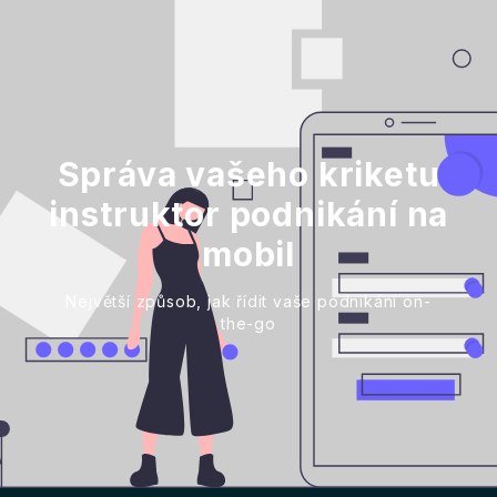
Správa vašeho kriketu
instruktor podnikání na
mobil
Největší způsob, jak řídit vaše podnikání on-
the-go