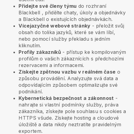
Přidejte své členy týmu
do rozhraní
Blackbell
, přidělte chaty, úkoly a objednávky
a
Blackbell
o existujících objednávkách.
Vícejazyčné webové stránky
- přeložit svůj
obsah do tolika jazyků, které se vám líbí,
nebo pomocí služby překladu s jedním
kliknutím.
Profily zákazníků
- přístup ke kompilovaným
profilům o vašich zákaznících s předchozími
rezervacemi a informacemi.
Získejte zpětnou vazbu v reálném čase
o
způsobu provádění. Analyzujte svá data a
odpovídajícím způsobem optimalizujte své
podnikání.
Kybernetická bezpečnost a zákonnost
-
nahrajte si vlastní podmínky služby, práva
zákazníka, získejte pole souhlasu s cookies a
HTTPS všude. Získejte hosting a cloudové
úložiště a data nikdy neztratíte pravidelným
exportem.