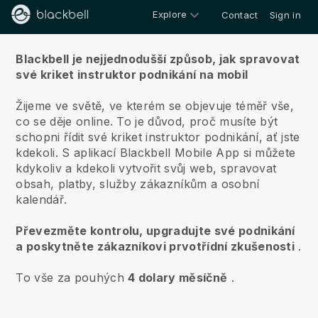
Explore
Contact
Sign in
O nás
Blackbell je nejjednodušší způsob, jak spravovat
své kriket instruktor podnikání na mobil
Žijeme ve světě, ve kterém se objevuje téměř vše,
co se děje online.
To je důvod, proč musíte být
schopni řídit své kriket instruktor podnikání, ať jste
kdekoli.
S aplikací
Blackbell
Mobile App si můžete
kdykoliv a kdekoli vytvořit svůj web, spravovat
obsah, platby, služby zákazníkům a osobní
kalendář.
Převezměte kontrolu, upgradujte své podnikání
a poskytněte zákazníkovi prvotřídní zkušenosti
.
To vše za pouhých
4 dolary měsíčně
.