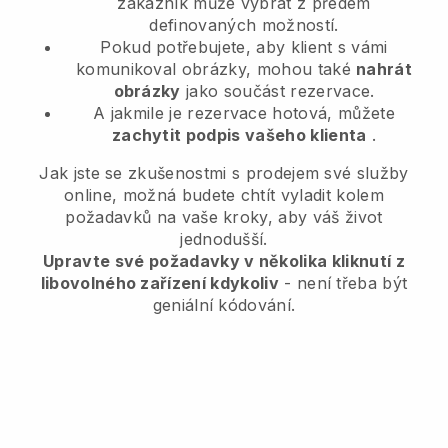
zákazník může vybrat z předem
definovaných možností.
Pokud potřebujete, aby klient s vámi
komunikoval obrázky, mohou také
nahrát
obrázky
jako součást rezervace.
A jakmile je rezervace hotová, můžete
zachytit podpis vašeho klienta
.
Jak jste se zkušenostmi s prodejem své služby
online, možná budete chtít vyladit kolem
požadavků na vaše kroky, aby váš život
jednodušší.
Upravte své požadavky v několika kliknutí z
libovolného zařízení kdykoliv
- není třeba být
geniální kódování.