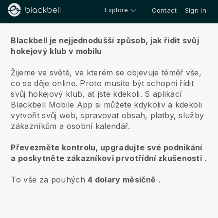
Explore
Contact
Sign in
O nás
Blackbell je nejjednodušší způsob, jak řídit svůj
hokejový klub v mobilu
Žijeme ve světě, ve kterém se objevuje téměř vše,
co se děje online.
Proto musíte být schopni řídit
svůj hokejový klub, ať jste kdekoli.
S aplikací
Blackbell
Mobile App si můžete kdykoliv a kdekoli
vytvořit svůj web, spravovat obsah, platby, služby
zákazníkům a osobní kalendář.
Převezměte kontrolu, upgradujte své podnikání
a poskytněte zákazníkovi prvotřídní zkušenosti
.
To vše za pouhých
4 dolary měsíčně
.