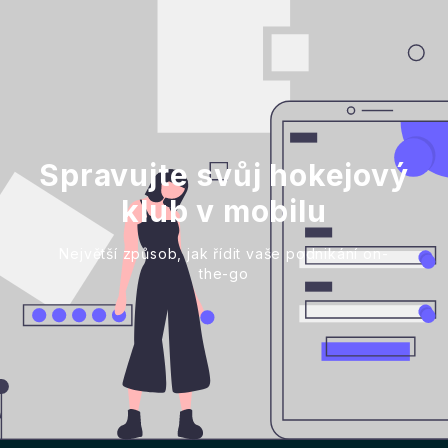
Spravujte svůj hokejový
klub v mobilu
Největší způsob, jak řídit vaše podnikání on-
the-go