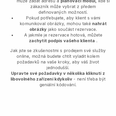
může zadat adresu a
plánovací modul,
kde si
zákazník může vybrat z předem
definovaných možností.
Pokud potřebujete, aby klient s vámi
komunikoval obrázky, mohou také
nahrát
obrázky
jako součást rezervace.
A jakmile je rezervace hotová, můžete
zachytit podpis vašeho klienta
.
Jak jste se zkušenostmi s prodejem své služby
online, možná budete chtít vyladit kolem
požadavků na vaše kroky, aby váš život
jednodušší.
Upravte své požadavky v několika kliknutí z
libovolného zařízení kdykoliv
- není třeba být
geniální kódování.