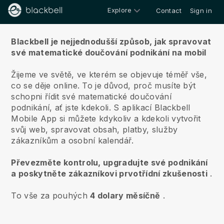
Explore
Contact
Sign in
O nás
Blackbell je nejjednodušší způsob, jak spravovat
své matematické doučování podnikání na mobil
Žijeme ve světě, ve kterém se objevuje téměř vše,
co se děje online.
To je důvod, proč musíte být
schopni řídit své matematické doučování
podnikání, ať jste kdekoli.
S aplikací
Blackbell
Mobile App si můžete kdykoliv a kdekoli vytvořit
svůj web, spravovat obsah, platby, služby
zákazníkům a osobní kalendář.
Převezměte kontrolu, upgradujte své podnikání
a poskytněte zákazníkovi prvotřídní zkušenosti
.
To vše za pouhých
4 dolary měsíčně
.