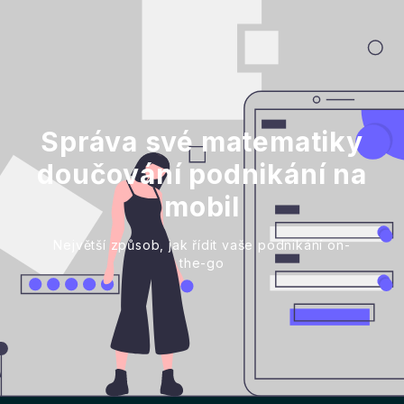
Správa své matematiky
doučování podnikání na
mobil
Největší způsob, jak řídit vaše podnikání on-
the-go