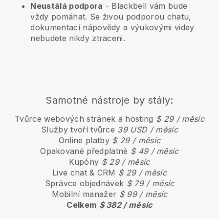
Neustálá podpora
-
Blackbell
vám bude
vždy pomáhat. Se živou podporou chatu,
dokumentací nápovědy a výukovými videy
nebudete nikdy ztraceni.
Samotné nástroje by stály:
Tvůrce webových stránek a hosting
$ 29 / měsíc
Služby tvoří tvůrce
39 USD / měsíc
Online platby
$ 29 / měsíc
Opakované předplatné
$ 49 / měsíc
Kupóny
$ 29 / měsíc
Live chat & CRM
$ 29 / měsíc
Správce objednávek
$ 79 / měsíc
Mobilní manažer
$ 99 / měsíc
Celkem
$ 382 / měsíc