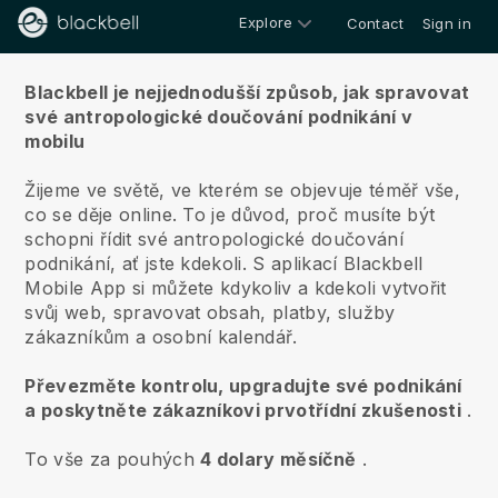
Explore
Contact
Sign in
O nás
Blackbell je nejjednodušší způsob, jak spravovat
své antropologické doučování podnikání v
mobilu
Žijeme ve světě, ve kterém se objevuje téměř vše,
co se děje online.
To je důvod, proč musíte být
schopni řídit své antropologické doučování
podnikání, ať jste kdekoli.
S aplikací
Blackbell
Mobile App si můžete kdykoliv a kdekoli vytvořit
svůj web, spravovat obsah, platby, služby
zákazníkům a osobní kalendář.
Převezměte kontrolu, upgradujte své podnikání
a poskytněte zákazníkovi prvotřídní zkušenosti
.
To vše za pouhých
4 dolary měsíčně
.