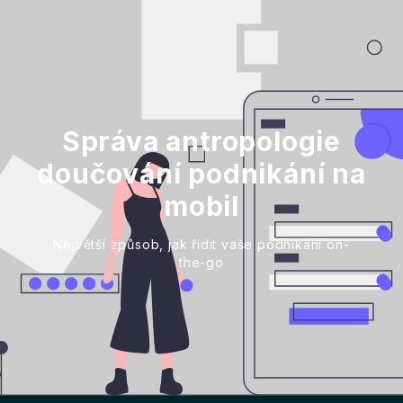
Správa antropologie
doučování podnikání na
mobil
Největší způsob, jak řídit vaše podnikání on-
the-go