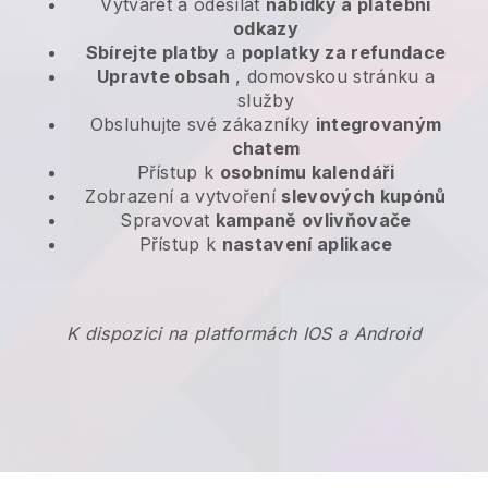
Vytvářet a odesílat
nabídky a platební
odkazy
Sbírejte platby
a
poplatky za refundace
Upravte obsah
, domovskou stránku a
služby
Obsluhujte své zákazníky
integrovaným
chatem
Přístup k
osobnímu kalendáři
Zobrazení a vytvoření
slevových kupónů
Spravovat
kampaně ovlivňovače
Přístup k
nastavení aplikace
K dispozici na platformách IOS a Android