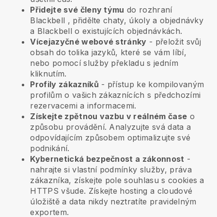
Přidejte své členy týmu
do rozhraní
Blackbell
, přidělte chaty, úkoly a objednávky
a
Blackbell
o existujících objednávkách.
Vícejazyčné webové stránky
- přeložit svůj
obsah do tolika jazyků, které se vám líbí,
nebo pomocí služby překladu s jedním
kliknutím.
Profily zákazníků
- přístup ke kompilovaným
profilům o vašich zákaznících s předchozími
rezervacemi a informacemi.
Získejte zpětnou vazbu v reálném čase
o
způsobu provádění. Analyzujte svá data a
odpovídajícím způsobem optimalizujte své
podnikání.
Kybernetická bezpečnost a zákonnost
-
nahrajte si vlastní podmínky služby, práva
zákazníka, získejte pole souhlasu s cookies a
HTTPS všude. Získejte hosting a cloudové
úložiště a data nikdy neztratíte pravidelným
exportem.