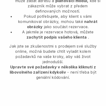
může zadat adresu a
plánovací modul,
kde si
zákazník může vybrat z předem
definovaných možností.
Pokud potřebujete, aby klient s vámi
komunikoval obrázky, mohou také
nahrát
obrázky
jako součást rezervace.
A jakmile je rezervace hotová, můžete
zachytit podpis vašeho klienta
.
Jak jste se zkušenostmi s prodejem své služby
online, možná budete chtít vyladit kolem
požadavků na vaše kroky, aby váš život
jednodušší.
Upravte své požadavky v několika kliknutí z
libovolného zařízení kdykoliv
- není třeba být
geniální kódování.