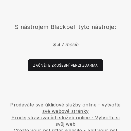
S nástrojem
Blackbell
tyto nástroje:
$ 4 / měsíc
ZAČNĚTE ZKUŠEBNÍ VERZI ZDARMA
Prodáváte své úklidové služby online - vytvořte
své webové stránky
Prodej stravovacích služeb online - Vytvořte si
svůj web
Create your pet sitter website
-
Sell your pet