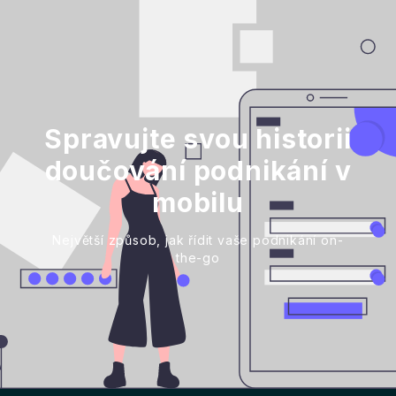
Spravujte svou historii
doučování podnikání v
mobilu
Největší způsob, jak řídit vaše podnikání on-
the-go