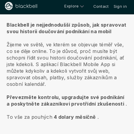
Explore
Contact
Sign in
O nás
Blackbell je nejjednodušší způsob, jak spravovat
svou historii doučování podnikání na mobil
Žijeme ve světě, ve kterém se objevuje téměř vše,
co se děje online.
To je důvod, proč musíte být
schopni řídit svou historii doučování podnikání, ať
jste kdekoli.
S aplikací
Blackbell
Mobile App si
můžete kdykoliv a kdekoli vytvořit svůj web,
spravovat obsah, platby, služby zákazníkům a
osobní kalendář.
Převezměte kontrolu, upgradujte své podnikání
a poskytněte zákazníkovi prvotřídní zkušenosti
.
To vše za pouhých
4 dolary měsíčně
.