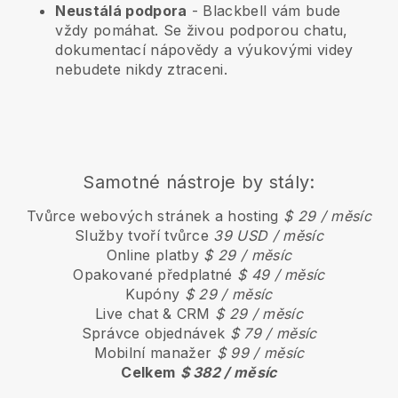
Neustálá podpora
-
Blackbell
vám bude
vždy pomáhat. Se živou podporou chatu,
dokumentací nápovědy a výukovými videy
nebudete nikdy ztraceni.
Samotné nástroje by stály:
Tvůrce webových stránek a hosting
$ 29 / měsíc
Služby tvoří tvůrce
39 USD / měsíc
Online platby
$ 29 / měsíc
Opakované předplatné
$ 49 / měsíc
Kupóny
$ 29 / měsíc
Live chat & CRM
$ 29 / měsíc
Správce objednávek
$ 79 / měsíc
Mobilní manažer
$ 99 / měsíc
Celkem
$ 382 / měsíc