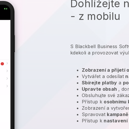
Dohlížejte 
- z mobilu
S Blackbell Business Sof
kdekoli a
provozovat výu
Zobrazení a přijetí
Vytvářet a odesílat
n
Sbírejte platby
a
po
Upravte obsah
, do
Obsluhujte své záka
Přístup k
osobnímu 
Zobrazení a vytvoře
Spravovat
kampaně 
Přístup k
nastavení 