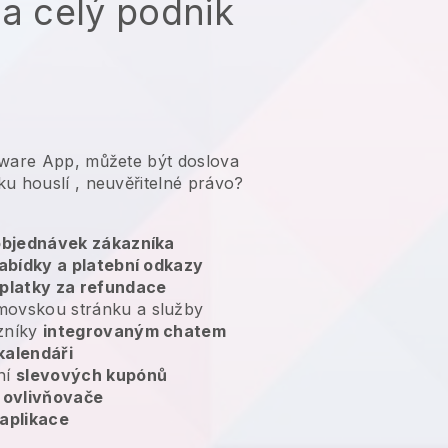
na celý podnik
tware App, můžete být doslova
ku houslí
, neuvěřitelné právo?
 objednávek zákazníka
abídky a platební odkazy
platky za refundace
movskou stránku a služby
zníky
integrovaným chatem
kalendáři
ní
slevových kupónů
ovlivňovače
aplikace