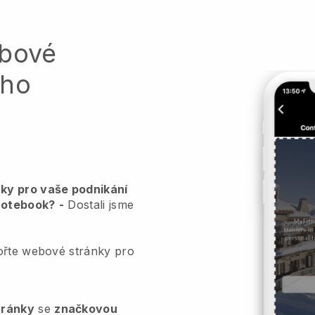
ebové
ého
ky pro vaše podnikání
 notebook?
-
Dostali jsme
ořte webové stránky pro
tránky
se
značkovou