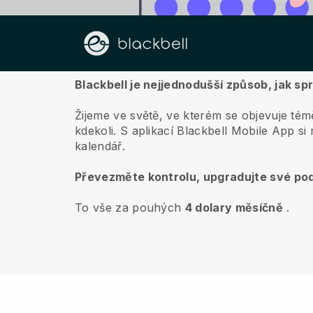
O nás
Blackbell je nejjednodušší způsob, jak s
Žijeme ve světě, ve kterém se objevuje témě
kdekoli.
S aplikací
Blackbell
Mobile App si m
kalendář.
Převezměte kontrolu, upgradujte své pod
To vše za pouhých
4 dolary měsíčně
.