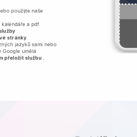
ebo použijte naše
, kalendáře a pdf
služby
vé stránky
zných jazyků sami nebo
y Google umělá
m přeložit službu
.