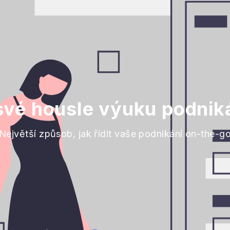
své housle výuku podniká
Největší způsob, jak řídit vaše podnikání on-the-g