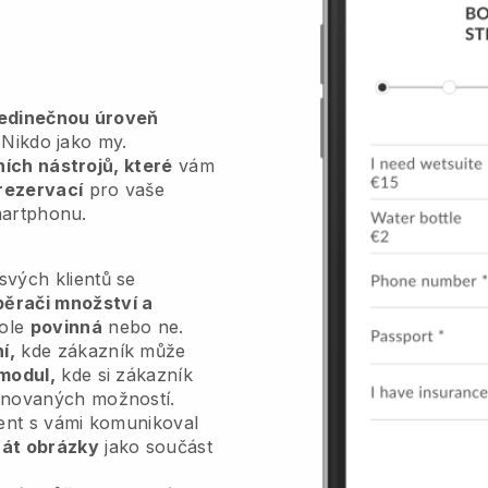
jedinečnou úroveň
Nikdo jako my.
vních nástrojů, které
vám
rezervací
pro vaše
martphonu.
vých klientů se
běrači množství a
pole
povinná
nebo ne.
í,
kde zákazník může
modul,
kde si zákazník
inovaných možností.
ient s vámi komunikoval
át obrázky
jako součást