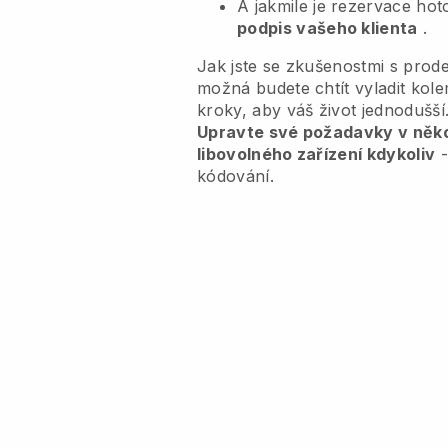
A jakmile je rezervace ho
podpis vašeho klienta
.
Jak jste se zkušenostmi s prode
možná budete chtít vyladit ko
kroky, aby váš život jednodušší
Upravte své požadavky v někol
libovolného zařízení kdykoliv
-
kódování.