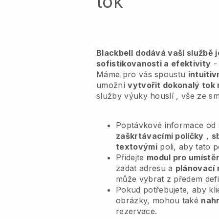
tok
Blackbell
dodává vaší službě 
sofistikovanosti a efektivity
- 
Máme pro vás spoustu
intuiti
umožní
vytvořit dokonalý tok 
služby výuky houslí
, vše ze s
Poptávkové informace od s
zaškrtávacími políčky
,
s
textovými
poli, aby tato 
Přidejte
modul pro umístěn
zadat adresu a
plánovací 
může vybrat z předem def
Pokud potřebujete, aby kl
obrázky, mohou také
nahr
rezervace.