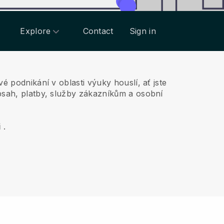
Explore
Contact
Sign in
vé podnikání v oblasti výuky houslí, ať jste
bsah, platby, služby zákazníkům a osobní
i
.