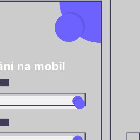
ní na mobil
o