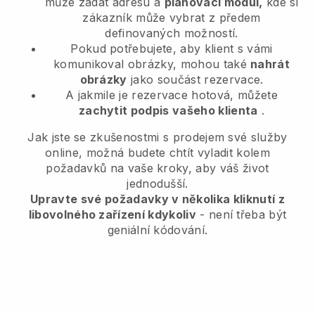
může zadat adresu a
plánovací modul,
kde si
zákazník může vybrat z předem
definovaných možností.
Pokud potřebujete, aby klient s vámi
komunikoval obrázky, mohou také
nahrát
obrázky
jako součást rezervace.
A jakmile je rezervace hotová, můžete
zachytit podpis vašeho klienta
.
Jak jste se zkušenostmi s prodejem své služby
online, možná budete chtít vyladit kolem
požadavků na vaše kroky, aby váš život
jednodušší.
Upravte své požadavky v několika kliknutí z
libovolného zařízení kdykoliv
- není třeba být
geniální kódování.