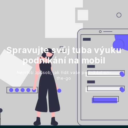
Spravujte svůj tuba výuku
podnikání na mobil
Největší způsob, jak řídit vaše podnikání on-
the-go