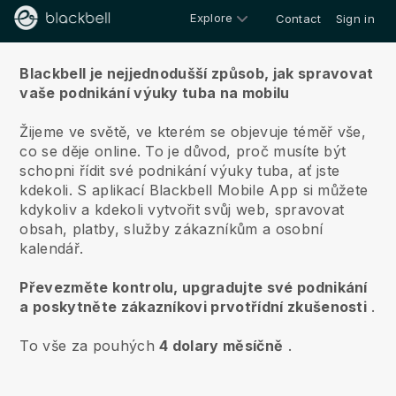
Explore
Contact
Sign in
O nás
Blackbell je nejjednodušší způsob, jak spravovat
vaše podnikání výuky tuba na mobilu
Žijeme ve světě, ve kterém se objevuje téměř vše,
co se děje online.
To je důvod, proč musíte být
schopni řídit své podnikání výuky tuba, ať jste
kdekoli.
S aplikací
Blackbell
Mobile App si můžete
kdykoliv a kdekoli vytvořit svůj web, spravovat
obsah, platby, služby zákazníkům a osobní
kalendář.
Převezměte kontrolu, upgradujte své podnikání
a poskytněte zákazníkovi prvotřídní zkušenosti
.
To vše za pouhých
4 dolary měsíčně
.