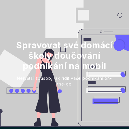
Spravovat své domácí
školy doučování
podnikání na mobil
Největší způsob, jak řídit vaše podnikání on-
the-go