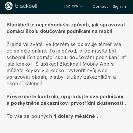
Explore
Contact
Sign in
O nás
Blackbell je nejjednodušší způsob, jak spravovat
domácí školu doučování podnikání na mobil
Žijeme ve světě, ve kterém se objevuje téměř vše,
co se děje online.
To je důvod, proč musíte být
schopni řídit domácí školu doučování podnikání, ať
jste kdekoli.
S aplikací
Blackbell
Mobile App si
můžete kdykoliv a kdekoli vytvořit svůj web,
spravovat obsah, platby, služby zákazníkům a
osobní kalendář.
Převezměte kontrolu, upgradujte své podnikání
a poskytněte zákazníkovi prvotřídní zkušenosti
.
To vše za pouhých
4 dolary měsíčně
.