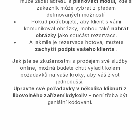
může zadat adresu a
plánovací modul,
kde si
zákazník může vybrat z předem
definovaných možností.
Pokud potřebujete, aby klient s vámi
komunikoval obrázky, mohou také
nahrát
obrázky
jako součást rezervace.
A jakmile je rezervace hotová, můžete
zachytit podpis vašeho klienta
.
Jak jste se zkušenostmi s prodejem své služby
online, možná budete chtít vyladit kolem
požadavků na vaše kroky, aby váš život
jednodušší.
Upravte své požadavky v několika kliknutí z
libovolného zařízení kdykoliv
- není třeba být
geniální kódování.