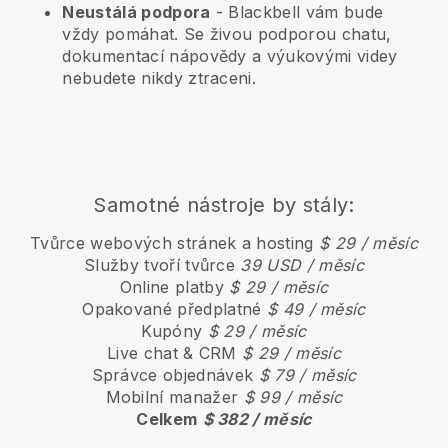
Neustálá podpora
-
Blackbell
vám bude
vždy pomáhat. Se živou podporou chatu,
dokumentací nápovědy a výukovými videy
nebudete nikdy ztraceni.
Samotné nástroje by stály:
Tvůrce webových stránek a hosting
$ 29 / měsíc
Služby tvoří tvůrce
39 USD / měsíc
Online platby
$ 29 / měsíc
Opakované předplatné
$ 49 / měsíc
Kupóny
$ 29 / měsíc
Live chat & CRM
$ 29 / měsíc
Správce objednávek
$ 79 / měsíc
Mobilní manažer
$ 99 / měsíc
Celkem
$ 382 / měsíc