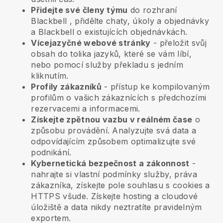
Přidejte své členy týmu
do rozhraní
Blackbell
, přidělte chaty, úkoly a objednávky
a
Blackbell
o existujících objednávkách.
Vícejazyčné webové stránky
- přeložit svůj
obsah do tolika jazyků, které se vám líbí,
nebo pomocí služby překladu s jedním
kliknutím.
Profily zákazníků
- přístup ke kompilovaným
profilům o vašich zákaznících s předchozími
rezervacemi a informacemi.
Získejte zpětnou vazbu v reálném čase
o
způsobu provádění. Analyzujte svá data a
odpovídajícím způsobem optimalizujte své
podnikání.
Kybernetická bezpečnost a zákonnost
-
nahrajte si vlastní podmínky služby, práva
zákazníka, získejte pole souhlasu s cookies a
HTTPS všude. Získejte hosting a cloudové
úložiště a data nikdy neztratíte pravidelným
exportem.