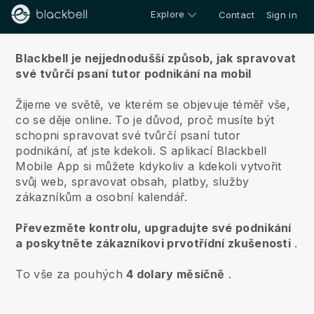
Explore
Contact
Sign in
O nás
Blackbell je nejjednodušší způsob, jak spravovat
své tvůrčí psaní tutor podnikání na mobil
Žijeme ve světě, ve kterém se objevuje téměř vše,
co se děje online.
To je důvod, proč musíte být
schopni spravovat své tvůrčí psaní tutor
podnikání, ať jste kdekoli.
S aplikací
Blackbell
Mobile App si můžete kdykoliv a kdekoli vytvořit
svůj web, spravovat obsah, platby, služby
zákazníkům a osobní kalendář.
Převezměte kontrolu, upgradujte své podnikání
a poskytněte zákazníkovi prvotřídní zkušenosti
.
To vše za pouhých
4 dolary měsíčně
.