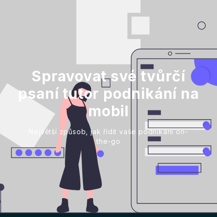
Spravovat své tvůrčí
psaní tutor podnikání na
mobil
Největší způsob, jak řídit vaše podnikání on-
the-go