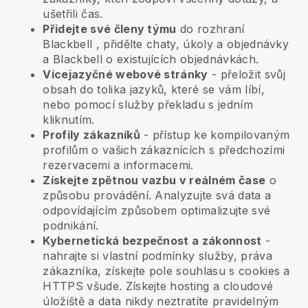
ušetřili čas.
Přidejte své členy týmu
do rozhraní
Blackbell
, přidělte chaty, úkoly a objednávky
a
Blackbell
o existujících objednávkách.
Vícejazyčné webové stránky
- přeložit svůj
obsah do tolika jazyků, které se vám líbí,
nebo pomocí služby překladu s jedním
kliknutím.
Profily zákazníků
- přístup ke kompilovaným
profilům o vašich zákaznících s předchozími
rezervacemi a informacemi.
Získejte zpětnou vazbu v reálném čase
o
způsobu provádění. Analyzujte svá data a
odpovídajícím způsobem optimalizujte své
podnikání.
Kybernetická bezpečnost a zákonnost
-
nahrajte si vlastní podmínky služby, práva
zákazníka, získejte pole souhlasu s cookies a
HTTPS všude. Získejte hosting a cloudové
úložiště a data nikdy neztratíte pravidelným