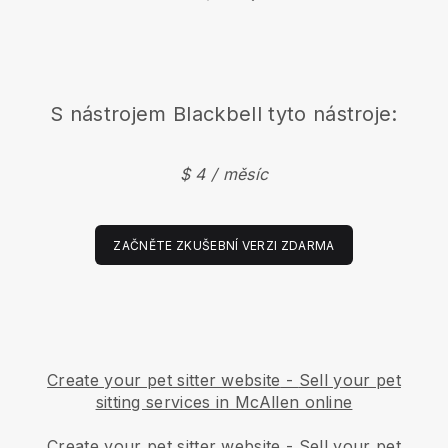
S nástrojem
Blackbell
tyto nástroje:
$ 4 / měsíc
ZAČNĚTE ZKUŠEBNÍ VERZI ZDARMA
Create your pet sitter website
-
Sell your pet
sitting services in McAllen online
Create your pet sitter website
-
Sell your pet