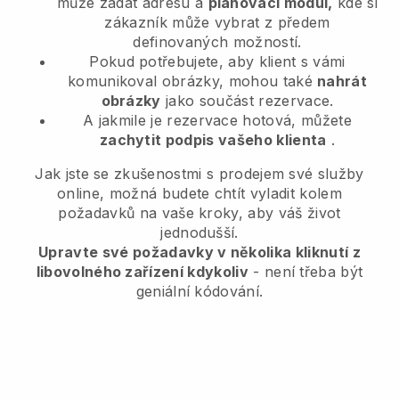
může zadat adresu a
plánovací modul,
kde si
zákazník může vybrat z předem
definovaných možností.
Pokud potřebujete, aby klient s vámi
komunikoval obrázky, mohou také
nahrát
obrázky
jako součást rezervace.
A jakmile je rezervace hotová, můžete
zachytit podpis vašeho klienta
.
Jak jste se zkušenostmi s prodejem své služby
online, možná budete chtít vyladit kolem
požadavků na vaše kroky, aby váš život
jednodušší.
Upravte své požadavky v několika kliknutí z
libovolného zařízení kdykoliv
- není třeba být
geniální kódování.