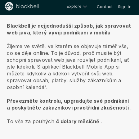
Explore
Contact
Sign in
O nás
Blackbell je nejjednodušší způsob, jak spravovat
web java, který vyvíjí podnikání v mobilu
Žijeme ve světě, ve kterém se objevuje téměř vše,
co se děje online.
To je důvod, proč musíte být
schopni spravovat web java rozvíjet podnikání, ať
jste kdekoli.
S aplikací
Blackbell
Mobile App si
můžete kdykoliv a kdekoli vytvořit svůj web,
spravovat obsah, platby, služby zákazníkům a
osobní kalendář.
Převezměte kontrolu, upgradujte své podnikání
a poskytněte zákazníkovi prvotřídní zkušenosti
.
To vše za pouhých
4 dolary měsíčně
.