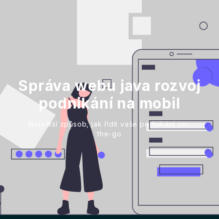
Správa webu java rozvoj
podnikání na mobil
Největší způsob, jak řídit vaše podnikání on-
the-go