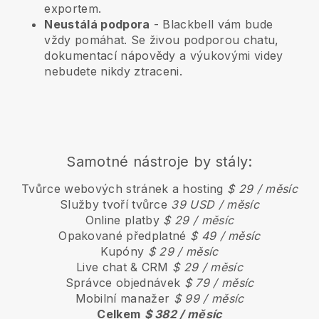
exportem.
Neustálá podpora
-
Blackbell
vám bude
vždy pomáhat. Se živou podporou chatu,
dokumentací nápovědy a výukovými videy
nebudete nikdy ztraceni.
Samotné nástroje by stály:
Tvůrce webových stránek a hosting
$ 29 / měsíc
Služby tvoří tvůrce
39 USD / měsíc
Online platby
$ 29 / měsíc
Opakované předplatné
$ 49 / měsíc
Kupóny
$ 29 / měsíc
Live chat & CRM
$ 29 / měsíc
Správce objednávek
$ 79 / měsíc
Mobilní manažer
$ 99 / měsíc
Celkem
$ 382 / měsíc