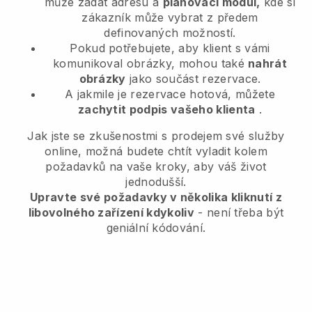
může zadat adresu a
plánovací modul,
kde si
zákazník může vybrat z předem
definovaných možností.
Pokud potřebujete, aby klient s vámi
komunikoval obrázky, mohou také
nahrát
obrázky
jako součást rezervace.
A jakmile je rezervace hotová, můžete
zachytit podpis vašeho klienta
.
Jak jste se zkušenostmi s prodejem své služby
online, možná budete chtít vyladit kolem
požadavků na vaše kroky, aby váš život
jednodušší.
Upravte své požadavky v několika kliknutí z
libovolného zařízení kdykoliv
- není třeba být
geniální kódování.