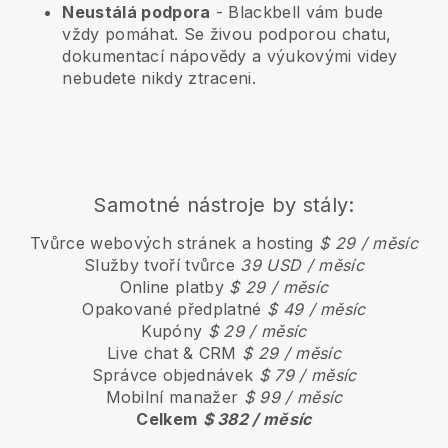
Neustálá podpora
-
Blackbell
vám bude
vždy pomáhat. Se živou podporou chatu,
dokumentací nápovědy a výukovými videy
nebudete nikdy ztraceni.
Samotné nástroje by stály:
Tvůrce webových stránek a hosting
$ 29 / měsíc
Služby tvoří tvůrce
39 USD / měsíc
Online platby
$ 29 / měsíc
Opakované předplatné
$ 49 / měsíc
Kupóny
$ 29 / měsíc
Live chat & CRM
$ 29 / měsíc
Správce objednávek
$ 79 / měsíc
Mobilní manažer
$ 99 / měsíc
Celkem
$ 382 / měsíc