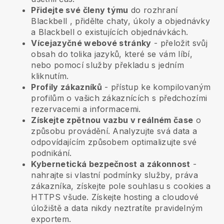
Přidejte své členy týmu
do rozhraní
Blackbell
, přidělte chaty, úkoly a objednávky
a
Blackbell
o existujících objednávkách.
Vícejazyčné webové stránky
- přeložit svůj
obsah do tolika jazyků, které se vám líbí,
nebo pomocí služby překladu s jedním
kliknutím.
Profily zákazníků
- přístup ke kompilovaným
profilům o vašich zákaznících s předchozími
rezervacemi a informacemi.
Získejte zpětnou vazbu v reálném čase
o
způsobu provádění. Analyzujte svá data a
odpovídajícím způsobem optimalizujte své
podnikání.
Kybernetická bezpečnost a zákonnost
-
nahrajte si vlastní podmínky služby, práva
zákazníka, získejte pole souhlasu s cookies a
HTTPS všude. Získejte hosting a cloudové
úložiště a data nikdy neztratíte pravidelným
exportem.