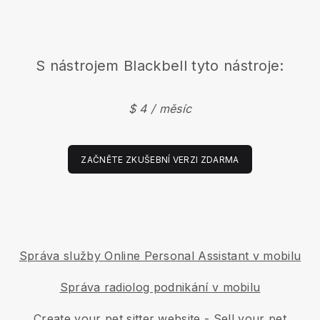
S nástrojem
Blackbell
tyto nástroje:
$ 4 / měsíc
ZAČNĚTE ZKUŠEBNÍ VERZI ZDARMA
Správa služby Online Personal Assistant v mobilu
Správa radiolog podnikání v mobilu
Create your pet sitter website
-
Sell your pet