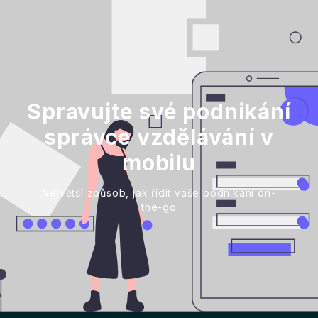
Spravujte své podnikání
správce vzdělávání v
mobilu
Největší způsob, jak řídit vaše podnikání on-
the-go