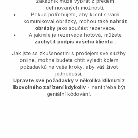
zákazník může vybrat z předem
definovaných možností.
Pokud potřebujete, aby klient s vámi
komunikoval obrázky, mohou také
nahrát
obrázky
jako součást rezervace.
A jakmile je rezervace hotová, můžete
zachytit podpis vašeho klienta
.
Jak jste se zkušenostmi s prodejem své služby
online, možná budete chtít vyladit kolem
požadavků na vaše kroky, aby váš život
jednodušší.
Upravte své požadavky v několika kliknutí z
libovolného zařízení kdykoliv
- není třeba být
geniální kódování.