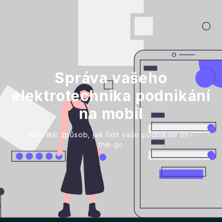
Správa vašeho
elektrotechnika podnikání
na mobil
Největší způsob, jak řídit vaše podnikání on-
the-go