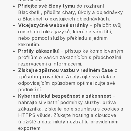
Přidejte své členy týmu
do rozhraní
Blackbell
, přidělte chaty, úkoly a objednávky
a
Blackbell
o existujících objednávkách.
Vícejazyčné webové stránky
- přeložit svůj
obsah do tolika jazyků, které se vám líbí,
nebo pomocí služby překladu s jedním
kliknutím.
Profily zákazníků
- přístup ke kompilovaným
profilům o vašich zákaznících s předchozími
rezervacemi a informacemi.
Získejte zpětnou vazbu v reálném čase
o
způsobu provádění. Analyzujte svá data a
odpovídajícím způsobem optimalizujte své
podnikání.
Kybernetická bezpečnost a zákonnost
-
nahrajte si vlastní podmínky služby, práva
zákazníka, získejte pole souhlasu s cookies a
HTTPS všude. Získejte hosting a cloudové
úložiště a data nikdy neztratíte pravidelným
exportem.