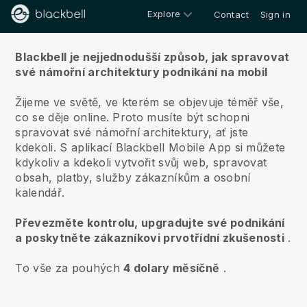
Explore
Contact
Sign in
O nás
Blackbell je nejjednodušší způsob, jak spravovat
své námořní architektury podnikání na mobil
Žijeme ve světě, ve kterém se objevuje téměř vše,
co se děje online.
Proto musíte být schopni
spravovat své námořní architektury, ať jste
kdekoli.
S aplikací
Blackbell
Mobile App si můžete
kdykoliv a kdekoli vytvořit svůj web, spravovat
obsah, platby, služby zákazníkům a osobní
kalendář.
Převezměte kontrolu, upgradujte své podnikání
a poskytněte zákazníkovi prvotřídní zkušenosti
.
To vše za pouhých
4 dolary měsíčně
.