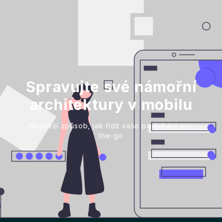
Spravujte své námořní
architektury v mobilu
Největší způsob, jak řídit vaše podnikání on-
the-go