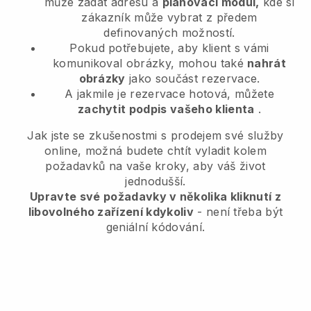
může zadat adresu a
plánovací modul,
kde si
zákazník může vybrat z předem
definovaných možností.
Pokud potřebujete, aby klient s vámi
komunikoval obrázky, mohou také
nahrát
obrázky
jako součást rezervace.
A jakmile je rezervace hotová, můžete
zachytit podpis vašeho klienta
.
Jak jste se zkušenostmi s prodejem své služby
online, možná budete chtít vyladit kolem
požadavků na vaše kroky, aby váš život
jednodušší.
Upravte své požadavky v několika kliknutí z
libovolného zařízení kdykoliv
- není třeba být
geniální kódování.