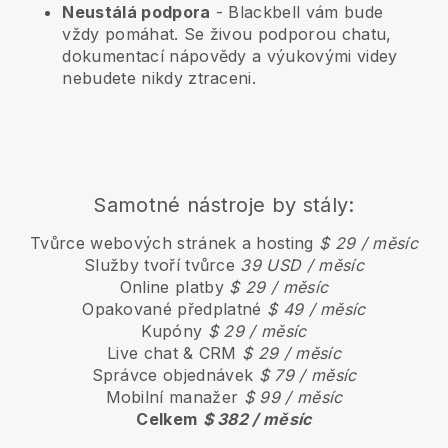
Neustálá podpora
-
Blackbell
vám bude
vždy pomáhat. Se živou podporou chatu,
dokumentací nápovědy a výukovými videy
nebudete nikdy ztraceni.
Samotné nástroje by stály:
Tvůrce webových stránek a hosting
$ 29 / měsíc
Služby tvoří tvůrce
39 USD / měsíc
Online platby
$ 29 / měsíc
Opakované předplatné
$ 49 / měsíc
Kupóny
$ 29 / měsíc
Live chat & CRM
$ 29 / měsíc
Správce objednávek
$ 79 / měsíc
Mobilní manažer
$ 99 / měsíc
Celkem
$ 382 / měsíc