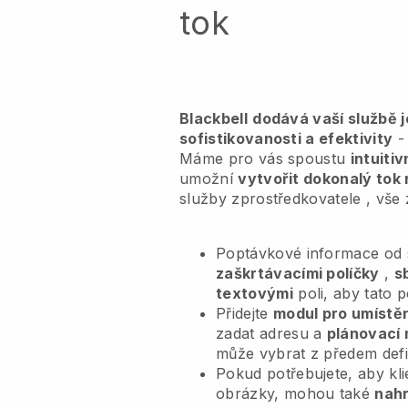
tok
Blackbell
dodává vaší službě 
sofistikovanosti a efektivity
- 
Máme pro vás spoustu
intuiti
umožní
vytvořit dokonalý tok 
služby zprostředkovatele
, vše
Poptávkové informace od s
zaškrtávacími políčky
,
s
textovými
poli, aby tato 
Přidejte
modul pro umístěn
zadat adresu a
plánovací 
může vybrat z předem def
Pokud potřebujete, aby kl
obrázky, mohou také
nahr