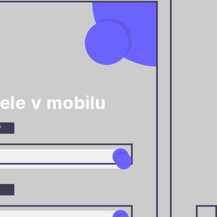
ele v mobilu
o