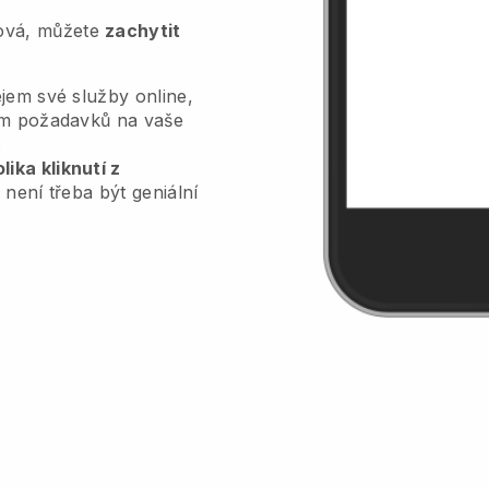
tová, můžete
zachytit
jem své služby online,
lem požadavků na vaše
.
ika kliknutí z
 není třeba být geniální