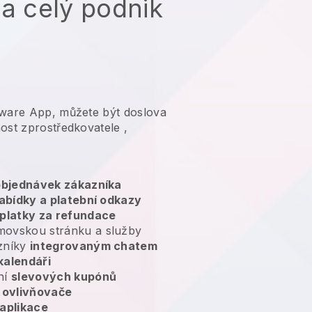
na celý podnik
tware App, můžete být doslova
ost zprostředkovatele
,
 objednávek zákazníka
abídky a platební odkazy
platky za refundace
movskou stránku a služby
zníky
integrovaným chatem
kalendáři
ní
slevových kupónů
ovlivňovače
aplikace