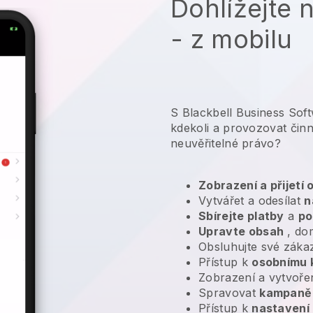
Dohlížejte 
- z mobilu
S Blackbell Business Sof
kdekoli a
provozovat činn
neuvěřitelné právo?
Zobrazení a přijetí
Vytvářet a odesílat
n
Sbírejte platby
a
po
Upravte obsah
, do
Obsluhujte své záka
Přístup k
osobnímu 
Zobrazení a vytvoře
Spravovat
kampaně 
Přístup k
nastavení 