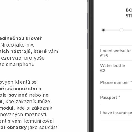
jedinečnou úroveň
Nikdo jako my.
vních nástrojů, které
vám
rezervací
pro vaše
 ze smartphonu.
vých klientů se
běrači množství a
pole
povinná
nebo ne.
í,
kde zákazník může
modul,
kde si zákazník
inovaných možností.
ient s vámi komunikoval
át obrázky
jako součást