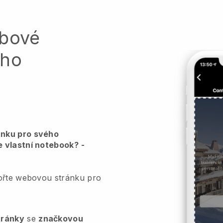
ebové
ého
ánku pro svého
e vlastní notebook?
-
vořte webovou stránku pro
tránky
se
značkovou