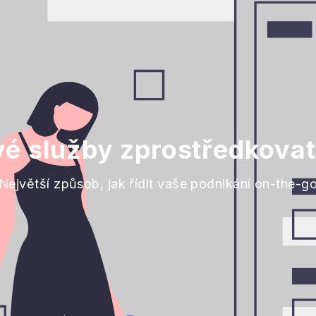
vé služby zprostředkovat
Největší způsob, jak řídit vaše podnikání on-the-g