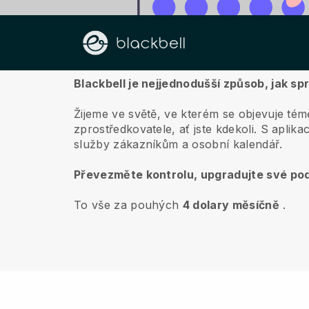
O nás
Blackbell je nejjednodušší způsob, jak s
Žijeme ve světě, ve kterém se objevuje témě
zprostředkovatele, ať jste kdekoli.
S aplika
služby zákazníkům a osobní kalendář.
Převezměte kontrolu, upgradujte své pod
To vše za pouhých
4 dolary měsíčně
.