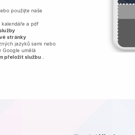
ebo použijte naše
, kalendáře a pdf
služby
vé stránky
zných jazyků sami nebo
y Google umělá
m přeložit službu
.