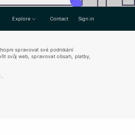
Explore
Contact
Sign in
chopni spravovat své podnikání
řit svůj web, spravovat obsah, platby,
i
.