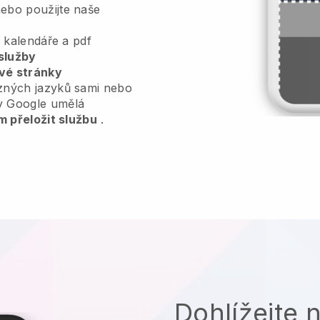
ebo použijte naše
, kalendáře a pdf
služby
vé stránky
zných jazyků sami nebo
y Google umělá
m přeložit službu
.
Dohlížejte 