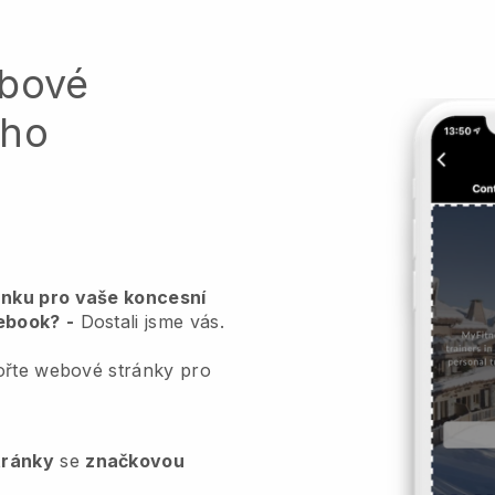
ebové
ého
nku pro vaše koncesní
tebook?
-
Dostali jsme vás.
ořte webové stránky pro
tránky
se
značkovou