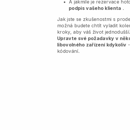
A jakmile je rezervace ho
podpis vašeho klienta
.
Jak jste se zkušenostmi s prode
možná budete chtít vyladit ko
kroky, aby váš život jednodušší
Upravte své požadavky v někol
libovolného zařízení kdykoliv
-
kódování.