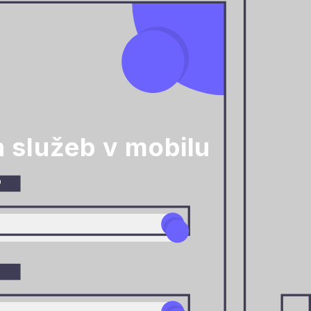
h služeb v mobilu
o