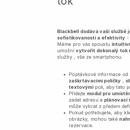
tok
Blackbell
dodává vaší službě 
sofistikovanosti a efektivity
- 
Máme pro vás spoustu
intuiti
umožní
vytvořit dokonalý tok 
služby
, vše ze smartphonu.
Poptávkové informace od s
zaškrtávacími políčky
,
s
textovými
poli, aby tato 
Přidejte
modul pro umístěn
zadat adresu a
plánovací 
může vybrat z předem def
Pokud potřebujete, aby kl
obrázky, mohou také
nahr
rezervace.