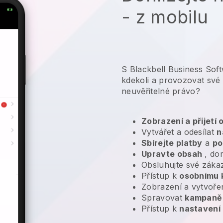
- z mobilu
S Blackbell Business Sof
kdekoli a
provozovat své 
neuvěřitelné právo?
Zobrazení a přijetí
Vytvářet a odesílat
n
Sbírejte platby
a
po
Upravte obsah
, do
Obsluhujte své záka
Přístup k
osobnímu 
Zobrazení a vytvoře
Spravovat
kampaně 
Přístup k
nastavení 