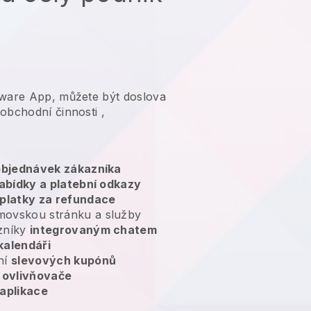
tware App, můžete být doslova
obchodní činnosti
,
 objednávek zákazníka
abídky a platební odkazy
platky za refundace
movskou stránku a služby
zníky
integrovaným chatem
kalendáři
ní
slevových kupónů
ovlivňovače
aplikace