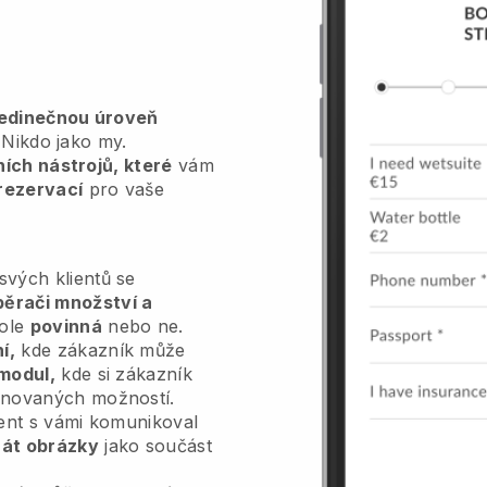
jedinečnou úroveň
Nikdo jako my.
vních nástrojů, které
vám
rezervací
pro vaše
vých klientů se
běrači množství a
pole
povinná
nebo ne.
í,
kde zákazník může
modul,
kde si zákazník
inovaných možností.
ient s vámi komunikoval
át obrázky
jako součást