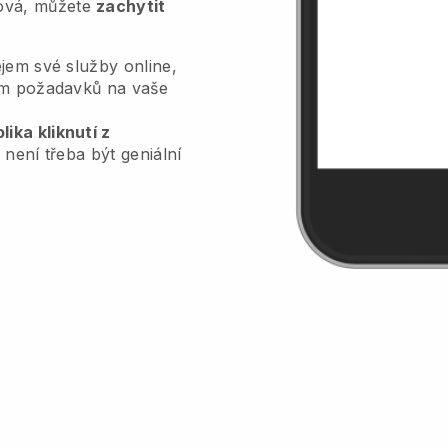
tová, můžete
zachytit
jem své služby online,
lem požadavků na vaše
.
ika kliknutí z
 není třeba být geniální