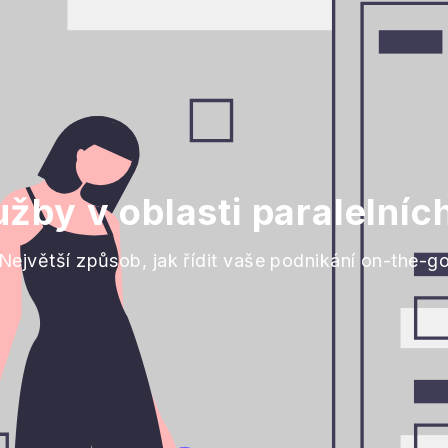
užby v oblasti paralelníc
Největší způsob, jak řídit vaše podnikání on-the-g