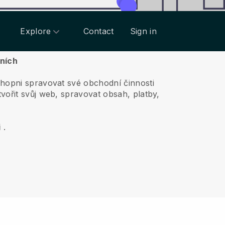
Explore
Contact
Sign in
eních
chopni spravovat své obchodní činnosti
vořit svůj web, spravovat obsah, platby,
i
.