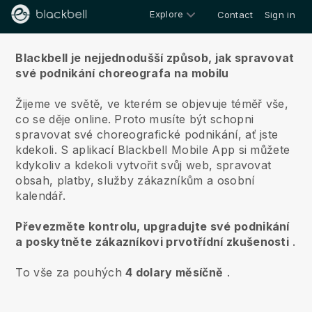
Explore
Contact
Sign in
O nás
Blackbell je nejjednodušší způsob, jak spravovat
své podnikání choreografa na mobilu
Žijeme ve světě, ve kterém se objevuje téměř vše,
co se děje online.
Proto musíte být schopni
spravovat své choreografické podnikání, ať jste
kdekoli.
S aplikací
Blackbell
Mobile App si můžete
kdykoliv a kdekoli vytvořit svůj web, spravovat
obsah, platby, služby zákazníkům a osobní
kalendář.
Převezměte kontrolu, upgradujte své podnikání
a poskytněte zákazníkovi prvotřídní zkušenosti
.
To vše za pouhých
4 dolary měsíčně
.