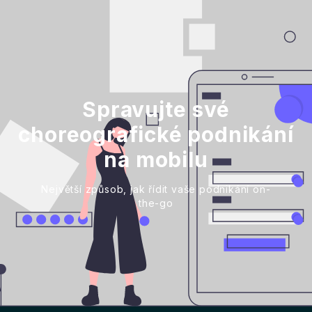
Spravujte své
choreografické podnikání
na mobilu
Největší způsob, jak řídit vaše podnikání on-
the-go