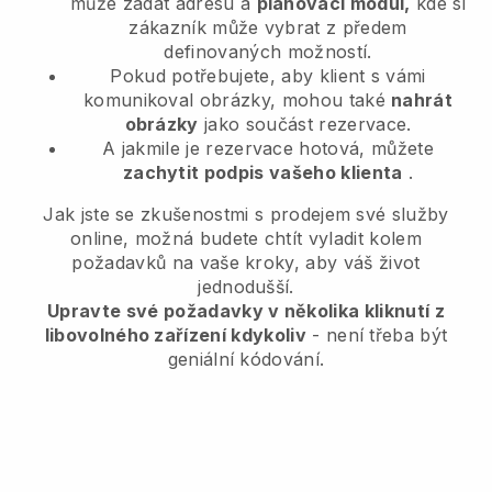
může zadat adresu a
plánovací modul,
kde si
zákazník může vybrat z předem
definovaných možností.
Pokud potřebujete, aby klient s vámi
komunikoval obrázky, mohou také
nahrát
obrázky
jako součást rezervace.
A jakmile je rezervace hotová, můžete
zachytit podpis vašeho klienta
.
Jak jste se zkušenostmi s prodejem své služby
online, možná budete chtít vyladit kolem
požadavků na vaše kroky, aby váš život
jednodušší.
Upravte své požadavky v několika kliknutí z
libovolného zařízení kdykoliv
- není třeba být
geniální kódování.