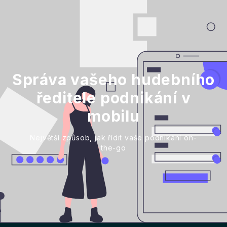
Správa vašeho hudebního
ředitele podnikání v
mobilu
Největší způsob, jak řídit vaše podnikání on-
the-go