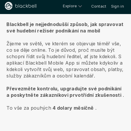
Explore
Contact
Sign in
O nás
Blackbell je nejjednodušší způsob, jak spravovat
své hudební režisér podnikání na mobil
Žijeme ve světě, ve kterém se objevuje téměř vše,
co se děje online.
To je důvod, proč musíte být
schopni řídit svůj hudební ředitel, ať jste kdekoli.
S
aplikací
Blackbell
Mobile App si můžete kdykoliv a
kdekoli vytvořit svůj web, spravovat obsah, platby,
služby zákazníkům a osobní kalendář.
Převezměte kontrolu, upgradujte své podnikání
a poskytněte zákazníkovi prvotřídní zkušenosti
.
To vše za pouhých
4 dolary měsíčně
.