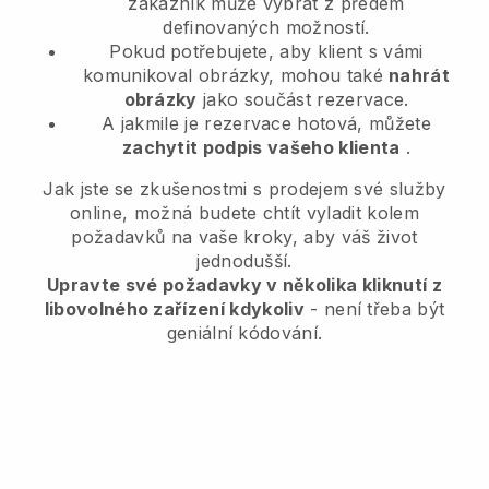
zákazník může vybrat z předem
definovaných možností.
Pokud potřebujete, aby klient s vámi
komunikoval obrázky, mohou také
nahrát
obrázky
jako součást rezervace.
A jakmile je rezervace hotová, můžete
zachytit podpis vašeho klienta
.
Jak jste se zkušenostmi s prodejem své služby
online, možná budete chtít vyladit kolem
požadavků na vaše kroky, aby váš život
jednodušší.
Upravte své požadavky v několika kliknutí z
libovolného zařízení kdykoliv
- není třeba být
geniální kódování.