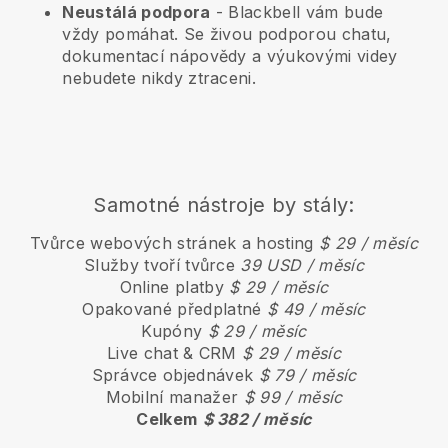
Neustálá podpora
-
Blackbell
vám bude
vždy pomáhat. Se živou podporou chatu,
dokumentací nápovědy a výukovými videy
nebudete nikdy ztraceni.
Samotné nástroje by stály:
Tvůrce webových stránek a hosting
$ 29 / měsíc
Služby tvoří tvůrce
39 USD / měsíc
Online platby
$ 29 / měsíc
Opakované předplatné
$ 49 / měsíc
Kupóny
$ 29 / měsíc
Live chat & CRM
$ 29 / měsíc
Správce objednávek
$ 79 / měsíc
Mobilní manažer
$ 99 / měsíc
Celkem
$ 382 / měsíc