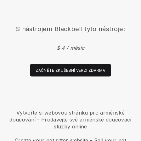
S nástrojem
Blackbell
tyto nástroje:
$ 4 / měsíc
ZAČNĚTE ZKUŠEBNÍ VERZI ZDARMA
Vytvořte si webovou stránku pro arménské
doučování
-
Prodávejte své arménské doučovací
služby online
Create your pet sitter website
-
Sell your pet