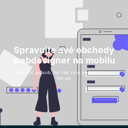
Spravujte své obchody
webdesigner na mobilu
Největší způsob, jak řídit vaše podnikání on-
the-go