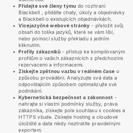
Přidejte své členy týmu
do rozhraní
Blackbell
, přidělte chaty, úkoly a objednávky
a
Blackbell
o existujících objednávkách.
Vícejazyčné webové stránky
- přeložit svůj
obsah do tolika jazyků, které se vám líbí,
nebo pomocí služby překladu s jedním
kliknutím.
Profily zákazníků
- přístup ke kompilovaným
profilům o vašich zákaznících s předchozími
rezervacemi a informacemi.
Získejte zpětnou vazbu v reálném čase
o
způsobu provádění. Analyzujte svá data a
odpovídajícím způsobem optimalizujte své
podnikání.
Kybernetická bezpečnost a zákonnost
-
nahrajte si vlastní podmínky služby, práva
zákazníka, získejte pole souhlasu s cookies a
HTTPS všude. Získejte hosting a cloudové
úložiště a data nikdy neztratíte pravidelným
exportem.