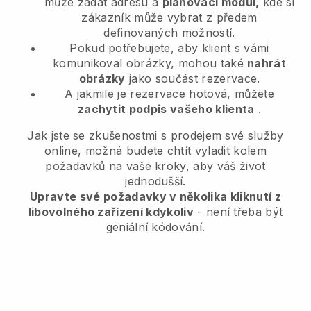
může zadat adresu a
plánovací modul,
kde si
zákazník může vybrat z předem
definovaných možností.
Pokud potřebujete, aby klient s vámi
komunikoval obrázky, mohou také
nahrát
obrázky
jako součást rezervace.
A jakmile je rezervace hotová, můžete
zachytit podpis vašeho klienta
.
Jak jste se zkušenostmi s prodejem své služby
online, možná budete chtít vyladit kolem
požadavků na vaše kroky, aby váš život
jednodušší.
Upravte své požadavky v několika kliknutí z
libovolného zařízení kdykoliv
- není třeba být
geniální kódování.