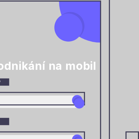
dnikání na mobil
o