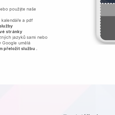
ebo použijte naše
, kalendáře a pdf
služby
vé stránky
zných jazyků sami nebo
y Google umělá
m přeložit službu
.