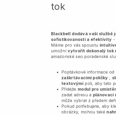
tok
Blackbell
dodává vaší službě 
sofistikovanosti a efektivity
- 
Máme pro vás spoustu
intuiti
umožní
vytvořit dokonalý tok 
amazonské seo poradenské sl
Poptávkové informace od s
zaškrtávacími políčky
,
s
textovými
poli, aby tato 
Přidejte
modul pro umístěn
zadat adresu a
plánovací 
může vybrat z předem def
Pokud potřebujete, aby kl
obrázky, mohou také
nahr