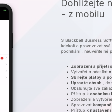
Dohlížejte 
- z mobilu
S Blackbell Business Sof
kdekoli a
provozovat své
podnikání
, neuvěřitelné 
Zobrazení a přijetí
Vytvářet a odesílat
n
Sbírejte platby
a
po
Upravte obsah
, do
Obsluhujte své záka
Přístup k
osobnímu 
Zobrazení a vytvoře
Spravovat
kampaně 
Přístup k
nastavení 