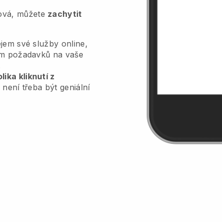
tová, můžete
zachytit
jem své služby online,
lem požadavků na vaše
.
ika kliknutí z
 není třeba být geniální