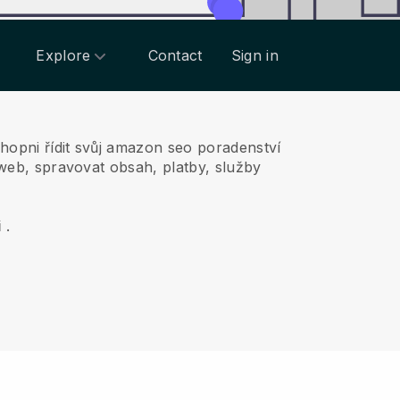
Explore
Contact
Sign in
chopni řídit svůj amazon seo poradenství
 web, spravovat obsah, platby, služby
i
.