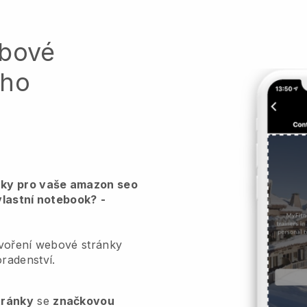
ebové
ého
nky pro vaše amazon seo
vlastní notebook?
-
ytvoření webové stránky
radenství.
tránky
se
značkovou