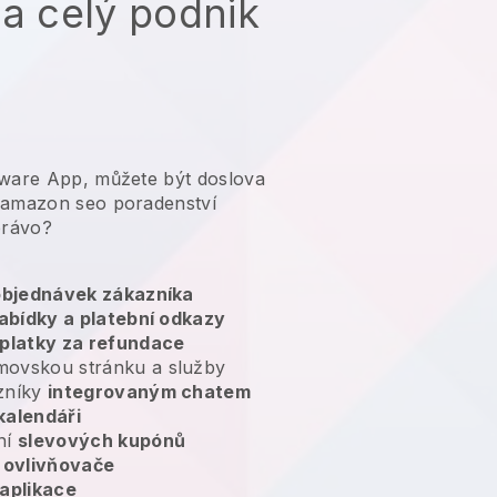
na celý podnik
tware App, můžete být doslova
 amazon seo poradenství
právo?
 objednávek zákazníka
abídky a platební odkazy
platky za refundace
movskou stránku a služby
zníky
integrovaným chatem
kalendáři
ní
slevových kupónů
ovlivňovače
aplikace