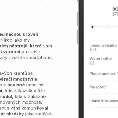
jedinečnou úroveň
Nikdo jako my.
vních nástrojů, které
vám
rezervací
pro vaše
užby
, vše ze smartphonu.
vých klientů se
běrači množství a
pole
povinná
nebo ne.
í,
kde zákazník může
modul,
kde si zákazník
inovaných možností.
ient s vámi komunikoval
át obrázky
jako součást