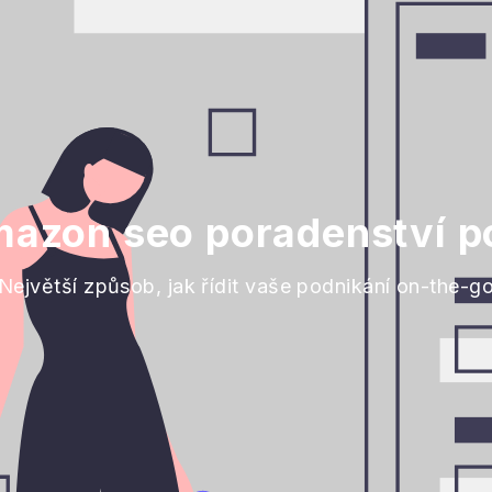
mazon seo poradenství po
Největší způsob, jak řídit vaše podnikání on-the-g