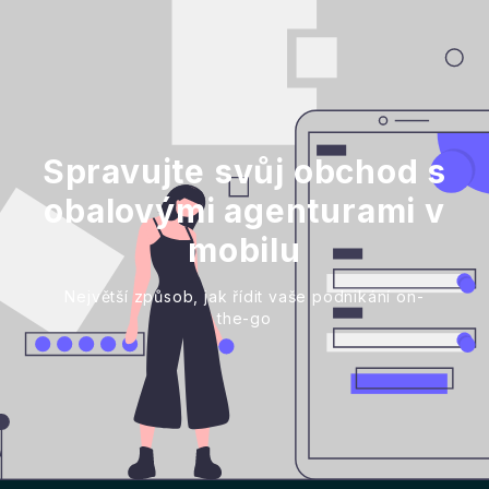
Spravujte svůj obchod s
obalovými agenturami v
mobilu
Největší způsob, jak řídit vaše podnikání on-
the-go