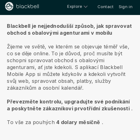
Explore
Contact
Sign in
O nás
Blackbell je nejjednodušší způsob, jak spravovat
obchod s obalovými agenturami v mobilu
Žijeme ve světě, ve kterém se objevuje téměř vše,
co se děje online.
To je důvod, proč musíte být
schopni spravovat obchod s obalovými
agenturami, ať jste kdekoli.
S aplikací
Blackbell
Mobile App si můžete kdykoliv a kdekoli vytvořit
svůj web, spravovat obsah, platby, služby
zákazníkům a osobní kalendář.
Převezměte kontrolu, upgradujte své podnikání
a poskytněte zákazníkovi prvotřídní zkušenosti
.
To vše za pouhých
4 dolary měsíčně
.