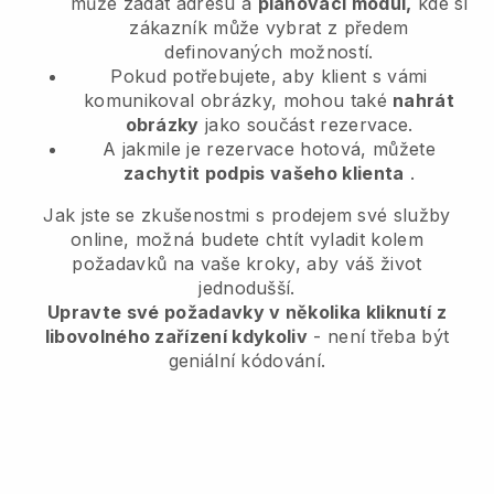
může zadat adresu a
plánovací modul,
kde si
zákazník může vybrat z předem
definovaných možností.
Pokud potřebujete, aby klient s vámi
komunikoval obrázky, mohou také
nahrát
obrázky
jako součást rezervace.
A jakmile je rezervace hotová, můžete
zachytit podpis vašeho klienta
.
Jak jste se zkušenostmi s prodejem své služby
online, možná budete chtít vyladit kolem
požadavků na vaše kroky, aby váš život
jednodušší.
Upravte své požadavky v několika kliknutí z
libovolného zařízení kdykoliv
- není třeba být
geniální kódování.