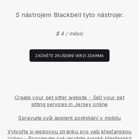
S nástrojem
Blackbell
tyto nástroje:
$ 4 / měsíc
ZAČNĚTE ZKUŠEBNÍ VERZI ZDARMA
Create your pet sitter website
-
Sell your pet
sitting services in Jersey online
Spravujte svůj asistent podnikání v mobilu
Vytvořte si webovou stránku pro vaši křesťanskou
církev
-
Propagujte své jacobite syrské křesťanské