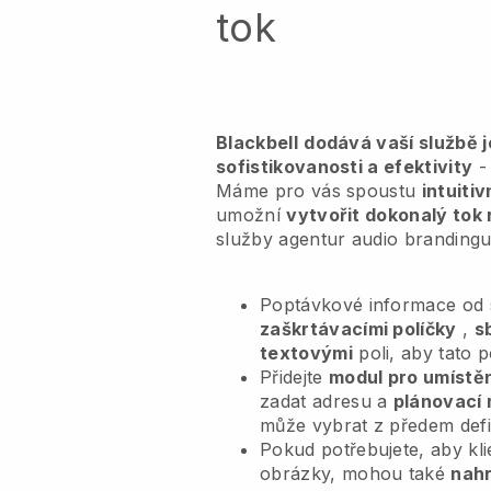
tok
Blackbell
dodává vaší službě 
sofistikovanosti a efektivity
- 
Máme pro vás spoustu
intuiti
umožní
vytvořit dokonalý tok 
služby agentur audio branding
Poptávkové informace od s
zaškrtávacími políčky
,
s
textovými
poli, aby tato 
Přidejte
modul pro umístěn
zadat adresu a
plánovací 
může vybrat z předem def
Pokud potřebujete, aby kl
obrázky, mohou také
nahr