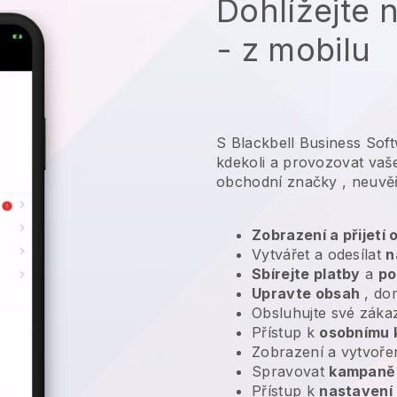
Dohlížejte 
- z mobilu
S Blackbell Business Sof
kdekoli a
provozovat vaš
obchodní značky
, neuvěř
Zobrazení a přijetí
Vytvářet a odesílat
n
Sbírejte platby
a
po
Upravte obsah
, do
Obsluhujte své záka
Přístup k
osobnímu 
Zobrazení a vytvoře
Spravovat
kampaně 
Přístup k
nastavení 