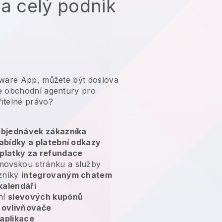
na celý podnik
tware App, můžete být doslova
e obchodní agentury pro
itelné právo?
 objednávek zákazníka
abídky a platební odkazy
platky za refundace
movskou stránku a služby
zníky
integrovaným chatem
kalendáři
ní
slevových kupónů
ovlivňovače
aplikace