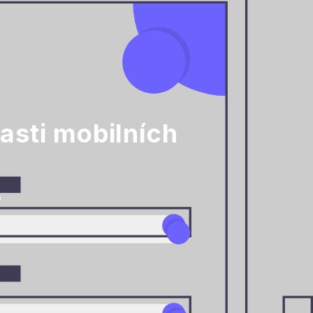
asti mobilních
o