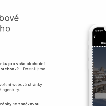
ebové
ého
ánku pro vaše obchodní
 notebook?
-
Dostali jsme
ytvoření webové stránky
é agentury.
tránky
se
značkovou