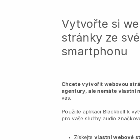
Vytvořte si w
stránky ze sv
smartphonu
Chcete vytvořit webovou str
agentury, ale nemáte vlastní
vás.
Použijte aplikaci Blackbell k v
pro vaše služby audio značkov
Získejte
vlastní webové s