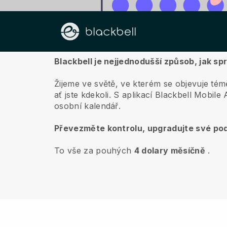
O nás
Blackbell je nejjednodušší způsob, jak s
Žijeme ve světě, ve kterém se objevuje témě
ať jste kdekoli.
S aplikací
Blackbell
Mobile A
osobní kalendář.
Převezměte kontrolu, upgradujte své pod
To vše za pouhých
4 dolary měsíčně
.