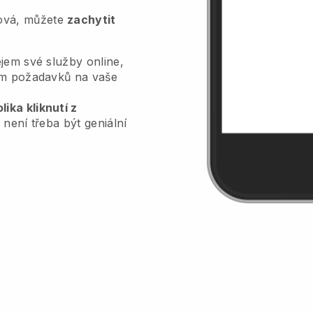
tová, můžete
zachytit
jem své služby online,
lem požadavků na vaše
.
ika kliknutí z
 není třeba být geniální