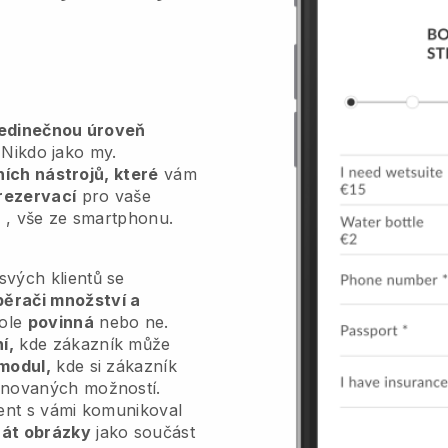
jedinečnou úroveň
Nikdo jako my.
vních nástrojů, které
vám
rezervací
pro vaše
u
, vše ze smartphonu.
vých klientů se
běrači množství a
pole
povinná
nebo ne.
í,
kde zákazník může
modul,
kde si zákazník
inovaných možností.
ient s vámi komunikoval
át obrázky
jako součást