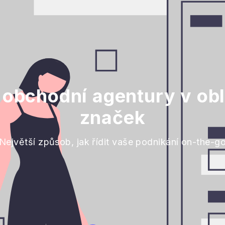
 obchodní agentury v obl
značek
Největší způsob, jak řídit vaše podnikání on-the-g