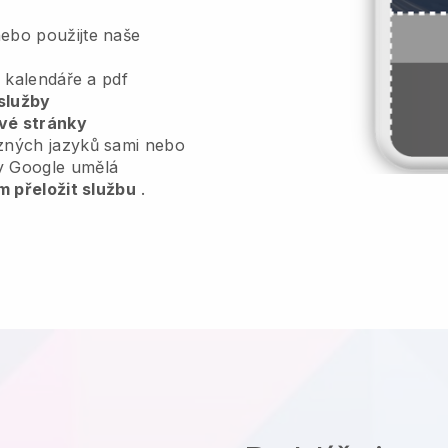
ebo použijte naše
, kalendáře a pdf
služby
vé stránky
zných jazyků sami nebo
y Google umělá
m přeložit službu
.