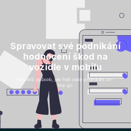
Spravovat své podnikání
hodnocení škod na
vozidle v mobilu
Největší způsob, jak řídit vaše podnikání on-
the-go