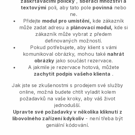
zaškrtávacími políčky
,
sběrači množství a
textovými
poli, aby tato pole
povinná
nebo
ne.
Přidejte
modul pro umístění,
kde zákazník
může zadat adresu a
plánovací modul,
kde si
zákazník může vybrat z předem
definovaných možností.
Pokud potřebujete, aby klient s vámi
komunikoval obrázky, mohou také
nahrát
obrázky
jako součást rezervace.
A jakmile je rezervace hotová, můžete
zachytit podpis vašeho klienta
.
Jak jste se zkušenostmi s prodejem své služby
online, možná budete chtít vyladit kolem
požadavků na vaše kroky, aby váš život
jednodušší.
Upravte své požadavky v několika kliknutí z
libovolného zařízení kdykoliv
- není třeba být
geniální kódování.