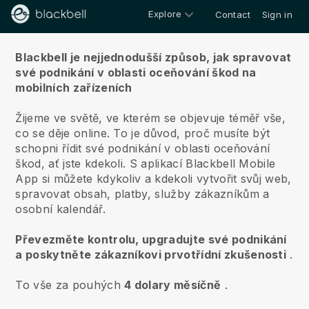
Explore
Contact
Sign in
O nás
Blackbell je nejjednodušší způsob, jak spravovat
své podnikání v oblasti oceňování škod na
mobilních zařízeních
Žijeme ve světě, ve kterém se objevuje téměř vše,
co se děje online.
To je důvod, proč musíte být
schopni řídit své podnikání v oblasti oceňování
škod, ať jste kdekoli.
S aplikací
Blackbell
Mobile
App si můžete kdykoliv a kdekoli vytvořit svůj web,
spravovat obsah, platby, služby zákazníkům a
osobní kalendář.
Převezměte kontrolu, upgradujte své podnikání
a poskytněte zákazníkovi prvotřídní zkušenosti
.
To vše za pouhých
4 dolary měsíčně
.