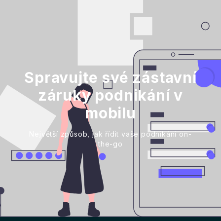
Spravujte své zástavní
záruky podnikání v
mobilu
Největší způsob, jak řídit vaše podnikání on-
the-go