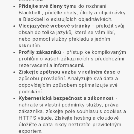
Přidejte své členy týmu
do rozhraní
Blackbell
, přidělte chaty, úkoly a objednávky
a
Blackbell
o existujících objednávkách.
Vícejazyčné webové stránky
- přeložit svůj
obsah do tolika jazyků, které se vám líbí,
nebo pomocí služby překladu s jedním
kliknutím.
Profily zákazníků
- přístup ke kompilovaným
profilům o vašich zákaznících s předchozími
rezervacemi a informacemi.
Získejte zpětnou vazbu v reálném čase
o
způsobu provádění. Analyzujte svá data a
odpovídajícím způsobem optimalizujte své
podnikání.
Kybernetická bezpečnost a zákonnost
-
nahrajte si vlastní podmínky služby, práva
zákazníka, získejte pole souhlasu s cookies a
HTTPS všude. Získejte hosting a cloudové
úložiště a data nikdy neztratíte pravidelným
exportem.