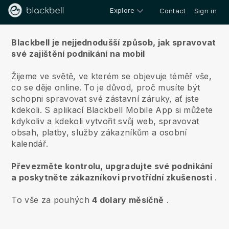
Explore
Contact
Sign in
O nás
Blackbell je nejjednodušší způsob, jak spravovat
své zajištění podnikání na mobil
Žijeme ve světě, ve kterém se objevuje téměř vše,
co se děje online.
To je důvod, proč musíte být
schopni spravovat své zástavní záruky, ať jste
kdekoli.
S aplikací
Blackbell
Mobile App si můžete
kdykoliv a kdekoli vytvořit svůj web, spravovat
obsah, platby, služby zákazníkům a osobní
kalendář.
Převezměte kontrolu, upgradujte své podnikání
a poskytněte zákazníkovi prvotřídní zkušenosti
.
To vše za pouhých
4 dolary měsíčně
.