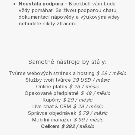
Neustálá podpora
-
Blackbell
vám bude
vždy pomáhat. Se živou podporou chatu,
dokumentací nápovědy a výukovými videy
nebudete nikdy ztraceni.
Samotné nástroje by stály:
Tvůrce webových stránek a hosting
$ 29 / měsíc
Služby tvoří tvůrce
39 USD / měsíc
Online platby
$ 29 / měsíc
Opakované předplatné
$ 49 / měsíc
Kupóny
$ 29 / měsíc
Live chat & CRM
$ 29 / měsíc
Správce objednávek
$ 79 / měsíc
Mobilní manažer
$ 99 / měsíc
Celkem
$ 382 / měsíc