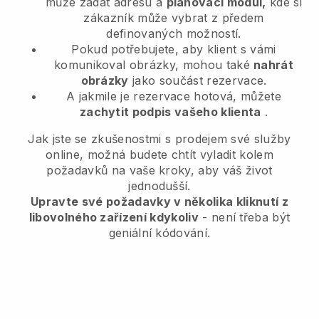
může zadat adresu a
plánovací modul,
kde si
zákazník může vybrat z předem
definovaných možností.
Pokud potřebujete, aby klient s vámi
komunikoval obrázky, mohou také
nahrát
obrázky
jako součást rezervace.
A jakmile je rezervace hotová, můžete
zachytit podpis vašeho klienta
.
Jak jste se zkušenostmi s prodejem své služby
online, možná budete chtít vyladit kolem
požadavků na vaše kroky, aby váš život
jednodušší.
Upravte své požadavky v několika kliknutí z
libovolného zařízení kdykoliv
- není třeba být
geniální kódování.