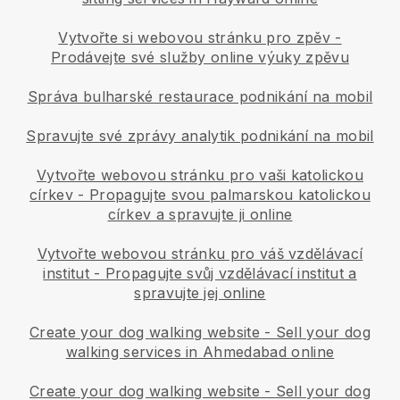
Vytvořte si webovou stránku pro zpěv
-
Prodávejte své služby online výuky zpěvu
Správa bulharské restaurace podnikání na mobil
Spravujte své zprávy analytik podnikání na mobil
Vytvořte webovou stránku pro vaši katolickou
církev
-
Propagujte svou palmarskou katolickou
církev a spravujte ji online
Vytvořte webovou stránku pro váš vzdělávací
institut
-
Propagujte svůj vzdělávací institut a
spravujte jej online
Create your dog walking website
-
Sell your dog
walking services in Ahmedabad online
Create your dog walking website
-
Sell your dog