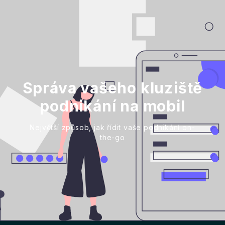
Správa vašeho kluziště
podnikání na mobil
Největší způsob, jak řídit vaše podnikání on-
the-go