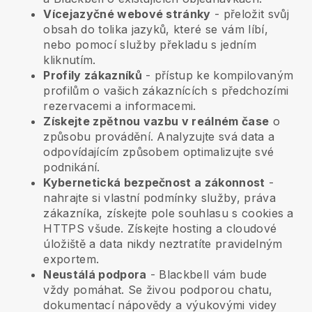
Vícejazyčné webové stránky
- přeložit svůj
obsah do tolika jazyků, které se vám líbí,
nebo pomocí služby překladu s jedním
kliknutím.
Profily zákazníků
- přístup ke kompilovaným
profilům o vašich zákaznících s předchozími
rezervacemi a informacemi.
Získejte zpětnou vazbu v reálném čase
o
způsobu provádění. Analyzujte svá data a
odpovídajícím způsobem optimalizujte své
podnikání.
Kybernetická bezpečnost a zákonnost
-
nahrajte si vlastní podmínky služby, práva
zákazníka, získejte pole souhlasu s cookies a
HTTPS všude. Získejte hosting a cloudové
úložiště a data nikdy neztratíte pravidelným
exportem.
Neustálá podpora
-
Blackbell
vám bude
vždy pomáhat. Se živou podporou chatu,
dokumentací nápovědy a výukovými videy