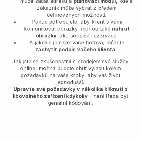
může zadat adresu a
plánovací modul,
kde si
zákazník může vybrat z předem
definovaných možností.
Pokud potřebujete, aby klient s vámi
komunikoval obrázky, mohou také
nahrát
obrázky
jako součást rezervace.
A jakmile je rezervace hotová, můžete
zachytit podpis vašeho klienta
.
Jak jste se zkušenostmi s prodejem své služby
online, možná budete chtít vyladit kolem
požadavků na vaše kroky, aby váš život
jednodušší.
Upravte své požadavky v několika kliknutí z
libovolného zařízení kdykoliv
- není třeba být
geniální kódování.