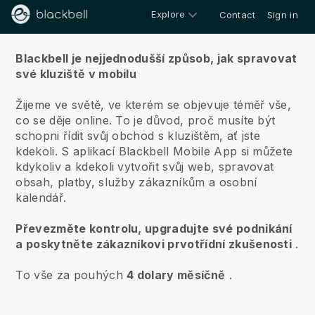
Explore
Contact
Sign in
O nás
Blackbell je nejjednodušší způsob, jak spravovat
své kluziště v mobilu
Žijeme ve světě, ve kterém se objevuje téměř vše,
co se děje online.
To je důvod, proč musíte být
schopni řídit svůj obchod s kluzištěm, ať jste
kdekoli.
S aplikací
Blackbell
Mobile App si můžete
kdykoliv a kdekoli vytvořit svůj web, spravovat
obsah, platby, služby zákazníkům a osobní
kalendář.
Převezměte kontrolu, upgradujte své podnikání
a poskytněte zákazníkovi prvotřídní zkušenosti
.
To vše za pouhých
4 dolary měsíčně
.