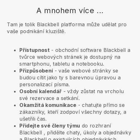
A mnohem více ...
Tam je tolik Blackbell platforma může udělat pro
vaše podnikání kluziště.
Přístupnost
- obchodní software
Blackbell
a
tvůrce webových stránek je dostupný na
smartphonu, tabletu a notebooku.
Přizpůsobení
- vaše webové stránky se
budou cítit jako ty s barevnou úpravou a
personalizací písma.
Osobní kalendář
- vždy zůstat na vrcholu
své rezervace a setkání.
Okamžitá komunikace
- chatujte přímo se
zákazníky, kteří zodpoví všechny dotazy, a
ušetřili čas.
Přidejte své členy týmu
do rozhraní
Blackbell
, přidělte chaty, úkoly a objednávky
a
Blackbell
o existujících objednávkách.