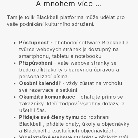
A mnohem více ...
Tam je tolik Blackbell platforma může udělat pro
vaše podnikání kulturního sdružení.
Přístupnost
- obchodní software
Blackbell
a
tvůrce webových stránek je dostupný na
smartphonu, tabletu a notebooku.
Přizpůsobení
- vaše webové stránky se
budou cítit jako ty s barevnou úpravou a
personalizací písma.
Osobní kalendář
- vždy zůstat na vrcholu
své rezervace a setkání.
Okamžitá komunikace
- chatujte přímo se
zákazníky, kteří zodpoví všechny dotazy, a
ušetřili čas.
Přidejte své členy týmu
do rozhraní
Blackbell
, přidělte chaty, úkoly a objednávky
a
Blackbell
o existujících objednávkách.
Vícejazyčné webové stránky
- přeložit svůj