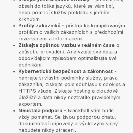
obsah do tolika jazyků, které se vám líbí,
nebo pomocí služby překladu s jedním
kliknutím.
Profily zákazníků
- přístup ke kompilovaným
profilům o vašich zákaznících s předchozími
rezervacemi a informacemi.
Získejte zpětnou vazbu v reálném čase
o
způsobu provádění. Analyzujte svá data a
odpovídajícím způsobem optimalizujte své
podnikání.
Kybernetická bezpečnost a zákonnost
-
nahrajte si vlastní podmínky služby, práva
zákazníka, získejte pole souhlasu s cookies a
HTTPS všude. Získejte hosting a cloudové
úložiště a data nikdy neztratíte pravidelným
exportem.
Neustálá podpora
-
Blackbell
vám bude
vždy pomáhat. Se živou podporou chatu,
dokumentací nápovědy a výukovými videy
nebudete nikdy ztraceni.