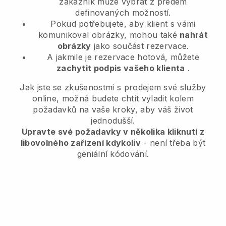
zákazník může vybrat z předem
definovaných možností.
Pokud potřebujete, aby klient s vámi
komunikoval obrázky, mohou také
nahrát
obrázky
jako součást rezervace.
A jakmile je rezervace hotová, můžete
zachytit podpis vašeho klienta
.
Jak jste se zkušenostmi s prodejem své služby
online, možná budete chtít vyladit kolem
požadavků na vaše kroky, aby váš život
jednodušší.
Upravte své požadavky v několika kliknutí z
libovolného zařízení kdykoliv
- není třeba být
geniální kódování.