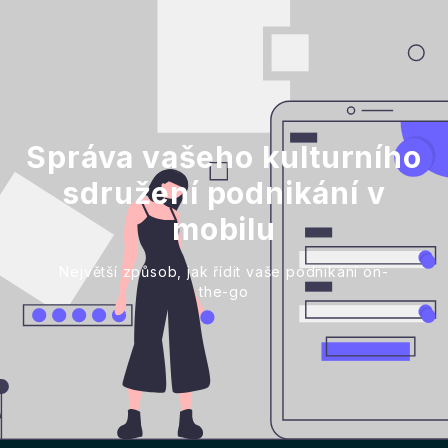
Správa vašeho kulturního
sdružení podnikání v
mobilu
Největší způsob, jak řídit vaše podnikání on-
the-go