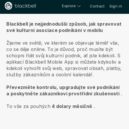
Explore
Contact
Sign in
O nás
Blackbell je nejjednodušší způsob, jak spravovat
své kulturní asociace podnikání v mobilu
Žijeme ve světě, ve kterém se objevuje téměř vše,
co se děje online.
To je důvod, proč musíte být
schopni řídit svůj kulturní podnik, ať jste kdekoli.
S
aplikací
Blackbell
Mobile App si můžete kdykoliv a
kdekoli vytvořit svůj web, spravovat obsah, platby,
služby zákazníkům a osobní kalendář.
Převezměte kontrolu, upgradujte své podnikání
a poskytněte zákazníkovi prvotřídní zkušenosti
.
To vše za pouhých
4 dolary měsíčně
.