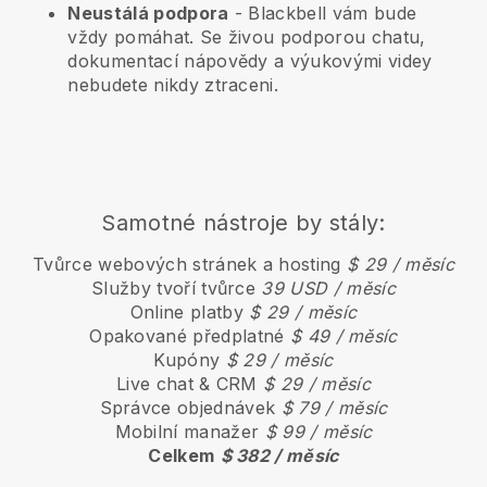
Neustálá podpora
-
Blackbell
vám bude
vždy pomáhat. Se živou podporou chatu,
dokumentací nápovědy a výukovými videy
nebudete nikdy ztraceni.
Samotné nástroje by stály:
Tvůrce webových stránek a hosting
$ 29 / měsíc
Služby tvoří tvůrce
39 USD / měsíc
Online platby
$ 29 / měsíc
Opakované předplatné
$ 49 / měsíc
Kupóny
$ 29 / měsíc
Live chat & CRM
$ 29 / měsíc
Správce objednávek
$ 79 / měsíc
Mobilní manažer
$ 99 / měsíc
Celkem
$ 382 / měsíc