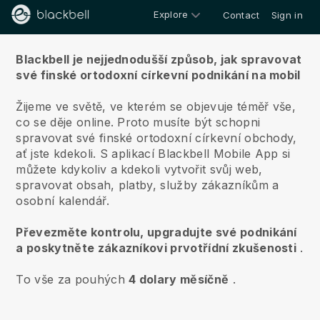
Explore
Contact
Sign in
O nás
Blackbell je nejjednodušší způsob, jak spravovat
své finské ortodoxní církevní podnikání na mobil
Žijeme ve světě, ve kterém se objevuje téměř vše,
co se děje online.
Proto musíte být schopni
spravovat své finské ortodoxní církevní obchody,
ať jste kdekoli.
S aplikací
Blackbell
Mobile App si
můžete kdykoliv a kdekoli vytvořit svůj web,
spravovat obsah, platby, služby zákazníkům a
osobní kalendář.
Převezměte kontrolu, upgradujte své podnikání
a poskytněte zákazníkovi prvotřídní zkušenosti
.
To vše za pouhých
4 dolary měsíčně
.