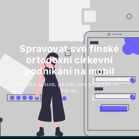
Spravovat své finské
ortodoxní církevní
podnikání na mobil
Největší způsob, jak řídit vaše podnikání on-
the-go