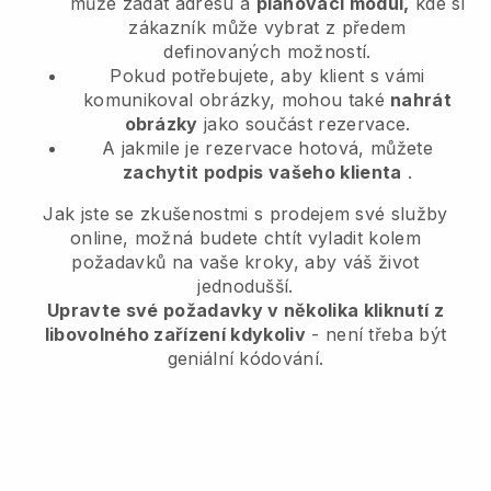
může zadat adresu a
plánovací modul,
kde si
zákazník může vybrat z předem
definovaných možností.
Pokud potřebujete, aby klient s vámi
komunikoval obrázky, mohou také
nahrát
obrázky
jako součást rezervace.
A jakmile je rezervace hotová, můžete
zachytit podpis vašeho klienta
.
Jak jste se zkušenostmi s prodejem své služby
online, možná budete chtít vyladit kolem
požadavků na vaše kroky, aby váš život
jednodušší.
Upravte své požadavky v několika kliknutí z
libovolného zařízení kdykoliv
- není třeba být
geniální kódování.