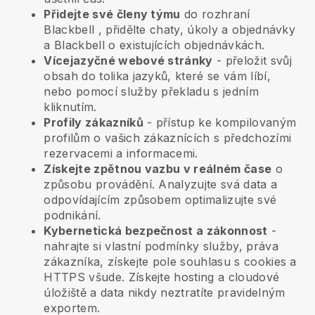
Přidejte své členy týmu
do rozhraní
Blackbell
, přidělte chaty, úkoly a objednávky
a
Blackbell
o existujících objednávkách.
Vícejazyčné webové stránky
- přeložit svůj
obsah do tolika jazyků, které se vám líbí,
nebo pomocí služby překladu s jedním
kliknutím.
Profily zákazníků
- přístup ke kompilovaným
profilům o vašich zákaznících s předchozími
rezervacemi a informacemi.
Získejte zpětnou vazbu v reálném čase
o
způsobu provádění. Analyzujte svá data a
odpovídajícím způsobem optimalizujte své
podnikání.
Kybernetická bezpečnost a zákonnost
-
nahrajte si vlastní podmínky služby, práva
zákazníka, získejte pole souhlasu s cookies a
HTTPS všude. Získejte hosting a cloudové
úložiště a data nikdy neztratíte pravidelným
exportem.