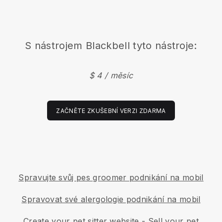
S nástrojem
Blackbell
tyto nástroje:
$ 4 / měsíc
ZAČNĚTE ZKUŠEBNÍ VERZI ZDARMA
Spravujte svůj pes groomer podnikání na mobil
Spravovat své alergologie podnikání na mobil
Create your pet sitter website
-
Sell your pet