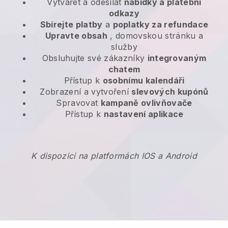
Vytvářet a odesílat
nabídky a platební
odkazy
Sbírejte platby
a
poplatky za refundace
Upravte obsah
, domovskou stránku a
služby
Obsluhujte své zákazníky
integrovaným
chatem
Přístup k
osobnímu kalendáři
Zobrazení a vytvoření
slevových kupónů
Spravovat
kampaně ovlivňovače
Přístup k
nastavení aplikace
K dispozici na platformách IOS a Android