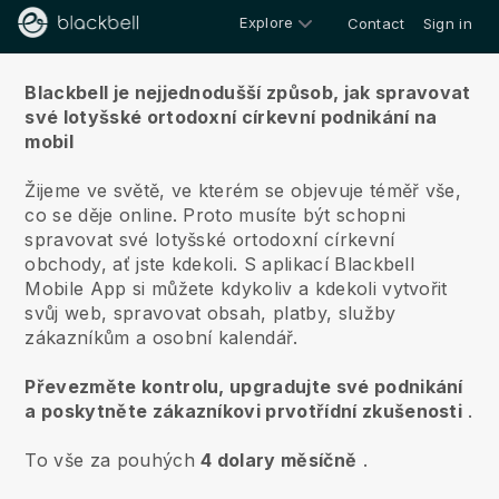
Explore
Contact
Sign in
O nás
Blackbell je nejjednodušší způsob, jak spravovat
své lotyšské ortodoxní církevní podnikání na
mobil
Žijeme ve světě, ve kterém se objevuje téměř vše,
co se děje online.
Proto musíte být schopni
spravovat své lotyšské ortodoxní církevní
obchody, ať jste kdekoli.
S aplikací
Blackbell
Mobile App si můžete kdykoliv a kdekoli vytvořit
svůj web, spravovat obsah, platby, služby
zákazníkům a osobní kalendář.
Převezměte kontrolu, upgradujte své podnikání
a poskytněte zákazníkovi prvotřídní zkušenosti
.
To vše za pouhých
4 dolary měsíčně
.