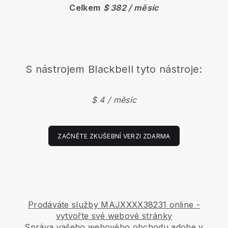
Celkem
$ 382 / měsíc
S nástrojem
Blackbell
tyto nástroje:
$ 4 / měsíc
ZAČNĚTE ZKUŠEBNÍ VERZI ZDARMA
Prodáváte služby MAJXXXX38231 online -
vytvořte své webové stránky
Správa vašeho webového obchodu adobe v