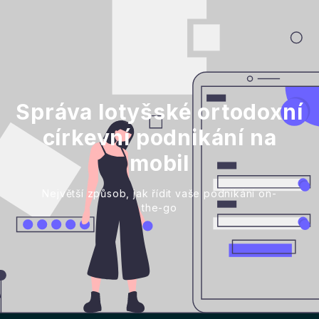
Správa lotyšské ortodoxní
církevní podnikání na
mobil
Největší způsob, jak řídit vaše podnikání on-
the-go