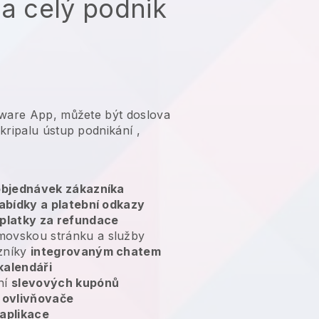
na celý podnik
tware App, můžete být doslova
kripalu ústup podnikání
,
 objednávek zákazníka
abídky a platební odkazy
platky za refundace
movskou stránku a služby
zníky
integrovaným chatem
kalendáři
ní
slevových kupónů
ovlivňovače
aplikace