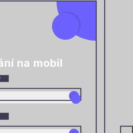
ání na mobil
o