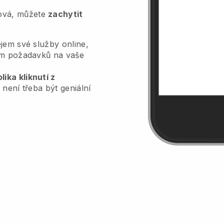
tová, můžete
zachytit
jem své služby online,
lem požadavků na vaše
.
ika kliknutí z
 není třeba být geniální