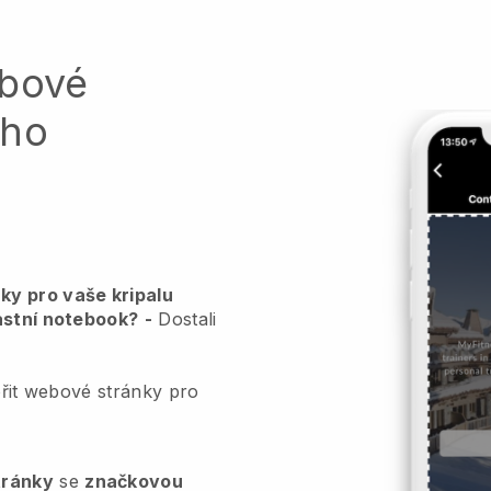
ebové
ého
ky pro vaše kripalu
lastní notebook?
-
Dostali
vořit webové stránky pro
tránky
se
značkovou