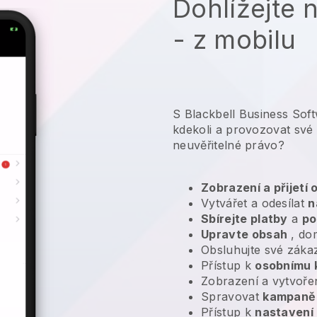
Dohlížejte 
- z mobilu
S Blackbell Business Sof
kdekoli a
provozovat své 
neuvěřitelné právo?
Zobrazení a přijetí
Vytvářet a odesílat
n
Sbírejte platby
a
po
Upravte obsah
, do
Obsluhujte své záka
Přístup k
osobnímu 
Zobrazení a vytvoře
Spravovat
kampaně 
Přístup k
nastavení 