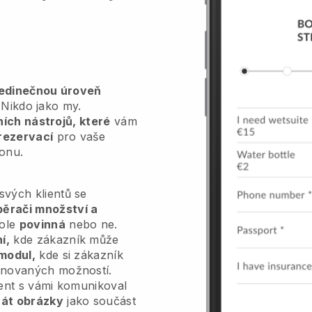
jedinečnou úroveň
Nikdo jako my.
vních nástrojů, které
vám
rezervací
pro vaše
onu.
vých klientů se
běrači množství a
pole
povinná
nebo ne.
í,
kde zákazník může
modul,
kde si zákazník
inovaných možností.
ient s vámi komunikoval
át obrázky
jako součást