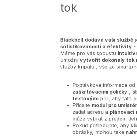
tok
Blackbell
dodává vaší službě 
sofistikovanosti a efektivity
- 
Máme pro vás spoustu
intuiti
umožní
vytvořit dokonalý tok 
služby kripalu
, vše ze smartph
Poptávkové informace od s
zaškrtávacími políčky
,
s
textovými
poli, aby tato 
Přidejte
modul pro umístěn
zadat adresu a
plánovací 
může vybrat z předem def
Pokud potřebujete, aby kl
obrázky, mohou také
nahr