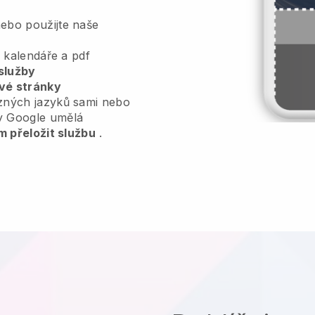
ebo použijte naše
, kalendáře a pdf
služby
vé stránky
zných jazyků sami nebo
y Google umělá
m přeložit službu
.