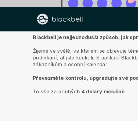
O nás
Blackbell je nejjednodušší způsob, jak sp
Žijeme ve světě, ve kterém se objevuje témě
podnikání, ať jste kdekoli.
S aplikací
Blackb
zákazníkům a osobní kalendář.
Převezměte kontrolu, upgradujte své pod
To vše za pouhých
4 dolary měsíčně
.