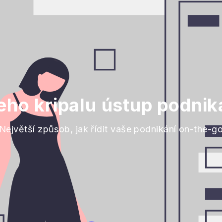
ho kripalu ústup podnik
Největší způsob, jak řídit vaše podnikání on-the-g