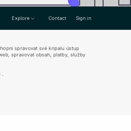
Explore
Contact
Sign in
chopni spravovat své kripalu ústup
 web, spravovat obsah, platby, služby
i
.