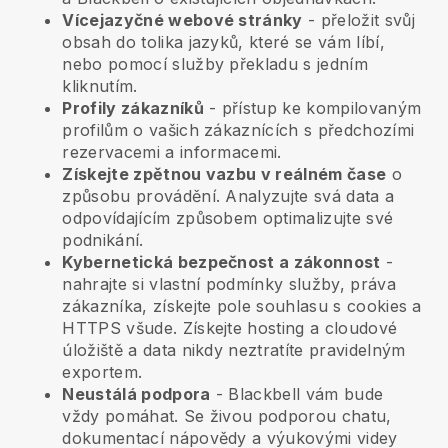
Vícejazyčné webové stránky
- přeložit svůj
obsah do tolika jazyků, které se vám líbí,
nebo pomocí služby překladu s jedním
kliknutím.
Profily zákazníků
- přístup ke kompilovaným
profilům o vašich zákaznících s předchozími
rezervacemi a informacemi.
Získejte zpětnou vazbu v reálném čase
o
způsobu provádění. Analyzujte svá data a
odpovídajícím způsobem optimalizujte své
podnikání.
Kybernetická bezpečnost a zákonnost
-
nahrajte si vlastní podmínky služby, práva
zákazníka, získejte pole souhlasu s cookies a
HTTPS všude. Získejte hosting a cloudové
úložiště a data nikdy neztratíte pravidelným
exportem.
Neustálá podpora
-
Blackbell
vám bude
vždy pomáhat. Se živou podporou chatu,
dokumentací nápovědy a výukovými videy