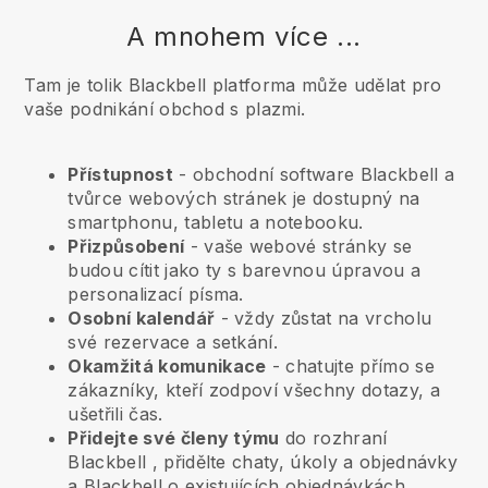
A mnohem více ...
Tam je tolik Blackbell platforma může udělat pro
vaše podnikání obchod s plazmi.
Přístupnost
- obchodní software
Blackbell
a
tvůrce webových stránek je dostupný na
smartphonu, tabletu a notebooku.
Přizpůsobení
- vaše webové stránky se
budou cítit jako ty s barevnou úpravou a
personalizací písma.
Osobní kalendář
- vždy zůstat na vrcholu
své rezervace a setkání.
Okamžitá komunikace
- chatujte přímo se
zákazníky, kteří zodpoví všechny dotazy, a
ušetřili čas.
Přidejte své členy týmu
do rozhraní
Blackbell
, přidělte chaty, úkoly a objednávky
a
Blackbell
o existujících objednávkách.