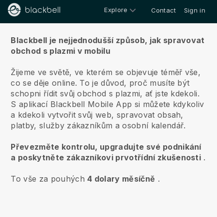
Explore
Contact
Sign in
O nás
Blackbell je nejjednodušší způsob, jak spravovat
obchod s plazmi v mobilu
Žijeme ve světě, ve kterém se objevuje téměř vše,
co se děje online.
To je důvod, proč musíte být
schopni řídit svůj obchod s plazmi, ať jste kdekoli.
S aplikací
Blackbell
Mobile App si můžete kdykoliv
a kdekoli vytvořit svůj web, spravovat obsah,
platby, služby zákazníkům a osobní kalendář.
Převezměte kontrolu, upgradujte své podnikání
a poskytněte zákazníkovi prvotřídní zkušenosti
.
To vše za pouhých
4 dolary měsíčně
.