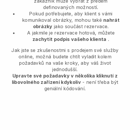
zákazník může vybrat z předem
definovaných možností.
Pokud potřebujete, aby klient s vámi
komunikoval obrázky, mohou také
nahrát
obrázky
jako součást rezervace.
A jakmile je rezervace hotová, můžete
zachytit podpis vašeho klienta
.
Jak jste se zkušenostmi s prodejem své služby
online, možná budete chtít vyladit kolem
požadavků na vaše kroky, aby váš život
jednodušší.
Upravte své požadavky v několika kliknutí z
libovolného zařízení kdykoliv
- není třeba být
geniální kódování.