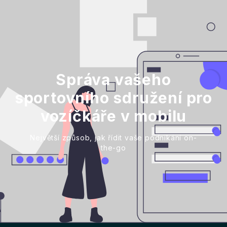
Správa vašeho
sportovního sdružení pro
vozíčkáře v mobilu
Největší způsob, jak řídit vaše podnikání on-
the-go