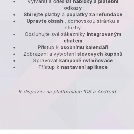
Vytvářet a odesílat
nabídky a platební
odkazy
Sbírejte platby
a
poplatky za refundace
Upravte obsah
, domovskou stránku a
služby
Obsluhujte své zákazníky
integrovaným
chatem
Přístup k
osobnímu kalendáři
Zobrazení a vytvoření
slevových kupónů
Spravovat
kampaně ovlivňovače
Přístup k
nastavení aplikace
K dispozici na platformách IOS a Android