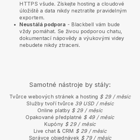
HTTPS všude. Získejte hosting a cloudové
úložiště a data nikdy neztratíte pravidelným
exportem.
Neustálá podpora
-
Blackbell
vám bude
vždy pomáhat. Se živou podporou chatu,
dokumentací nápovědy a výukovými videy
nebudete nikdy ztraceni.
Samotné nástroje by stály:
Tvůrce webových stránek a hosting
$ 29 / měsíc
Služby tvoří tvůrce
39 USD / měsíc
Online platby
$ 29 / měsíc
Opakované předplatné
$ 49 / měsíc
Kupóny
$ 29 / měsíc
Live chat & CRM
$ 29 / měsíc
Správce objednávek
$ 79 / měsíc