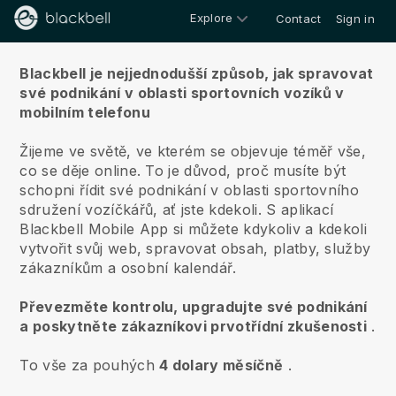
Explore
Contact
Sign in
O nás
Blackbell je nejjednodušší způsob, jak spravovat
své podnikání v oblasti sportovních vozíků v
mobilním telefonu
Žijeme ve světě, ve kterém se objevuje téměř vše,
co se děje online.
To je důvod, proč musíte být
schopni řídit své podnikání v oblasti sportovního
sdružení vozíčkářů, ať jste kdekoli.
S aplikací
Blackbell
Mobile App si můžete kdykoliv a kdekoli
vytvořit svůj web, spravovat obsah, platby, služby
zákazníkům a osobní kalendář.
Převezměte kontrolu, upgradujte své podnikání
a poskytněte zákazníkovi prvotřídní zkušenosti
.
To vše za pouhých
4 dolary měsíčně
.