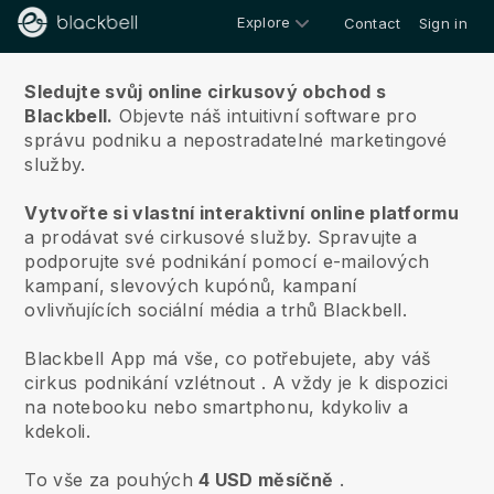
Explore
Contact
Sign in
O nás
Sledujte svůj online cirkusový obchod s
Blackbell.
Objevte náš intuitivní software pro
správu podniku a nepostradatelné marketingové
služby.
Vytvořte si vlastní interaktivní online platformu
a
prodávat své cirkusové služby.
Spravujte a
podporujte své podnikání pomocí e-mailových
kampaní, slevových kupónů, kampaní
ovlivňujících sociální média a trhů Blackbell.
Blackbell App má vše, co potřebujete, aby váš
cirkus podnikání vzlétnout
. A vždy je k dispozici
na notebooku nebo smartphonu, kdykoliv a
kdekoli.
To vše za pouhých
4 USD měsíčně
.