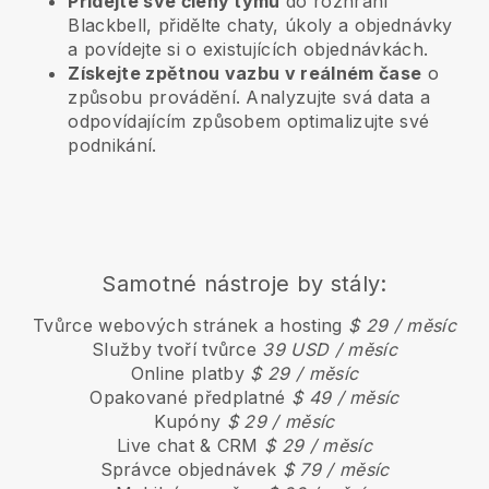
Přidejte své členy týmu
do rozhraní
Blackbell, přidělte chaty, úkoly a objednávky
a povídejte si o existujících objednávkách.
Získejte zpětnou vazbu v reálném čase
o
způsobu provádění. Analyzujte svá data a
odpovídajícím způsobem optimalizujte své
podnikání.
Samotné nástroje by stály:
Tvůrce webových stránek a hosting
$ 29 / měsíc
Služby tvoří tvůrce
39 USD / měsíc
Online platby
$ 29 / měsíc
Opakované předplatné
$ 49 / měsíc
Kupóny
$ 29 / měsíc
Live chat & CRM
$ 29 / měsíc
Správce objednávek
$ 79 / měsíc