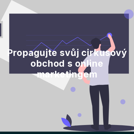
Propagujte svůj cirkusový
obchod s online
marketingem