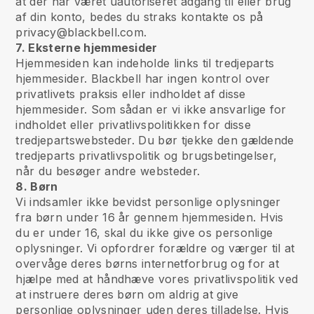
at der har været uautoriseret adgang til eller brug
af din konto, bedes du straks kontakte os på
privacy@blackbell.com.
7. Eksterne hjemmesider
Hjemmesiden kan indeholde links til tredjeparts
hjemmesider. Blackbell har ingen kontrol over
privatlivets praksis eller indholdet af disse
hjemmesider. Som sådan er vi ikke ansvarlige for
indholdet eller privatlivspolitikken for disse
tredjepartswebsteder. Du bør tjekke den gældende
tredjeparts privatlivspolitik og brugsbetingelser,
når du besøger andre websteder.
8. Børn
Vi indsamler ikke bevidst personlige oplysninger
fra børn under 16 år gennem hjemmesiden. Hvis
du er under 16, skal du ikke give os personlige
oplysninger. Vi opfordrer forældre og værger til at
overvåge deres børns internetforbrug og for at
hjælpe med at håndhæve vores privatlivspolitik ved
at instruere deres børn om aldrig at give
personlige oplysninger uden deres tilladelse. Hvis