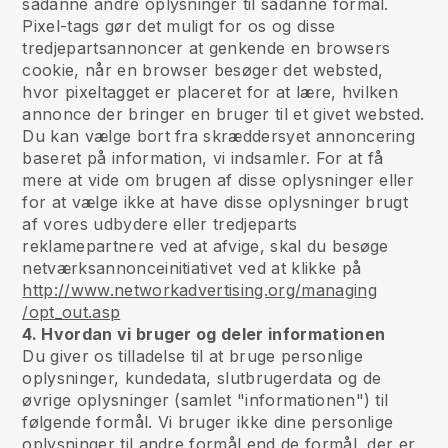
sådanne andre oplysninger til sådanne formål.
Pixel-tags gør det muligt for os og disse
tredjepartsannoncer at genkende en browsers
cookie, når en browser besøger det websted,
hvor pixeltagget er placeret for at lære, hvilken
annonce der bringer en bruger til et givet websted.
Du kan vælge bort fra skræddersyet annoncering
baseret på information, vi indsamler. For at få
mere at vide om brugen af disse oplysninger eller
for at vælge ikke at have disse oplysninger brugt
af vores udbydere eller tredjeparts
reklamepartnere ved at afvige, skal du besøge
netværksannonceinitiativet ved at klikke på
http://www.networkadvertising.org/managing
/opt_out.asp
4. Hvordan vi bruger og deler informationen
Du giver os tilladelse til at bruge personlige
oplysninger, kundedata, slutbrugerdata og de
øvrige oplysninger (samlet "informationen") til
følgende formål. Vi bruger ikke dine personlige
oplysninger til andre formål end de formål, der er